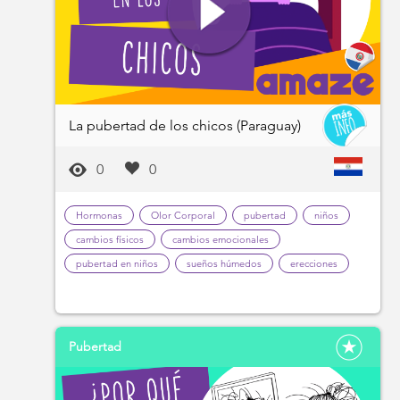
La pubertad de los chicos (Paraguay)
0
0
Hormonas
Olor Corporal
pubertad
niños
cambios físicos
cambios emocionales
pubertad en niños
sueños húmedos
erecciones
Pubertad