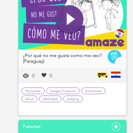
¿Por qué no me gusta como me veo?
(Paraguay)
0
0
Hormonas
Imagen Corporal
Emociones
Salud
Identidad
bullying
Pubertad