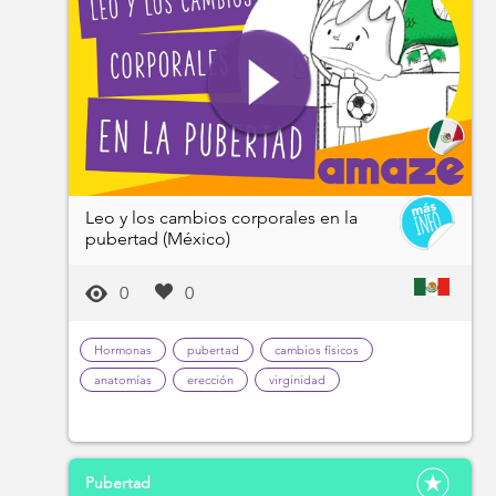
Leo y los cambios corporales en la
pubertad (México)
0
0
Hormonas
pubertad
cambios físicos
anatomías
erección
virginidad
Pubertad