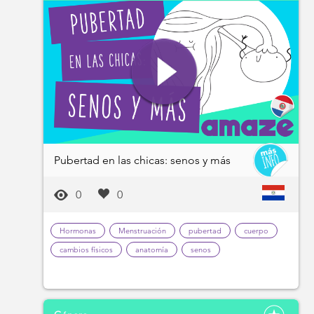
Pubertad en las chicas: senos y más
0
0
Hormonas
Menstruación
pubertad
cuerpo
cambios físicos
anatomía
senos