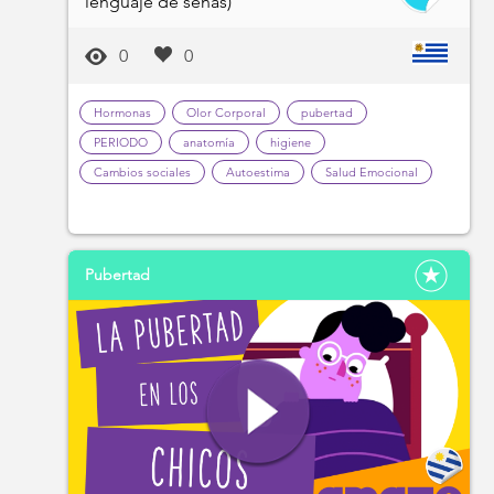
lenguaje de señas)
0
0
Hormonas
Olor Corporal
pubertad
PERIODO
anatomía
higiene
Cambios sociales
Autoestima
Salud Emocional
Pubertad