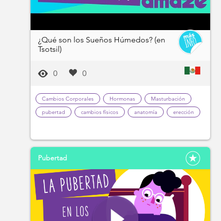
¿Qué son los Sueños Húmedos? (en
Tsotsil)
0
0
Cambios Corporales
Hormonas
Masturbación
pubertad
cambios físicos
anatomía
erección
Pubertad