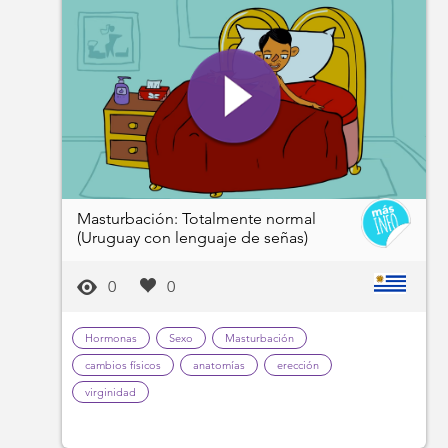
Masturbación: Totalmente normal
(Uruguay con lenguaje de señas)
0
0
Hormonas
Sexo
Masturbación
cambios físicos
anatomías
erección
virginidad