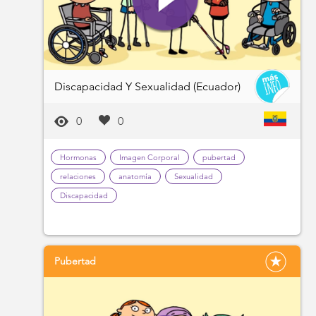
Discapacidad Y Sexualidad (Ecuador)
0
0
Hormonas
Imagen Corporal
pubertad
relaciones
anatomía
Sexualidad
Discapacidad
Pubertad