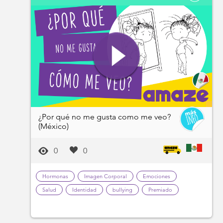
¿Por qué no me gusta como me veo?
(México)
0
0
Hormonas
Imagen Corporal
Emociones
Salud
Identidad
bullying
Premiado