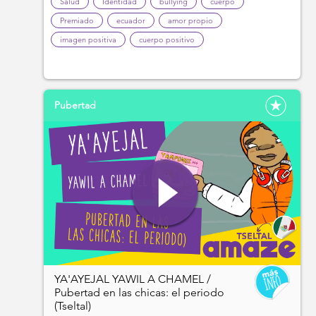
Salud
Identidad
bullying
cuerpo
Premiado
ecuador
amor propio
imagen positiva
cuerpo positivo
Pubertad
YA'AYEJAL YAWIL A CHAMEL /
Pubertad en las chicas: el periodo
(Tseltal)