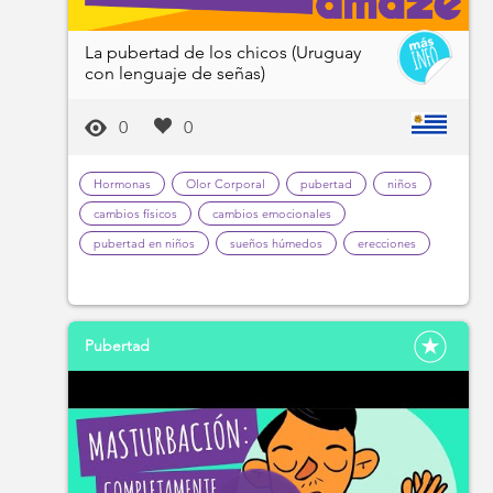
La pubertad de los chicos (Uruguay
con lenguaje de señas)
0
0
Hormonas
Olor Corporal
pubertad
niños
cambios físicos
cambios emocionales
pubertad en niños
sueños húmedos
erecciones
Pubertad