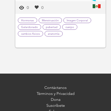
0
0
Hormonas
Menstruación
Imagen Corporal
Galardonado
pubertad
cuerpo
cambios físicos
anatomía
Contáctanos
Términos y Privacidad
Dona
Suscríbete