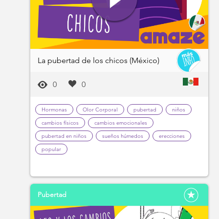
La pubertad de los chicos (México)
0
0
Hormonas
Olor Corporal
pubertad
niños
cambios físicos
cambios emocionales
pubertad en niños
sueños húmedos
erecciones
popular
Pubertad