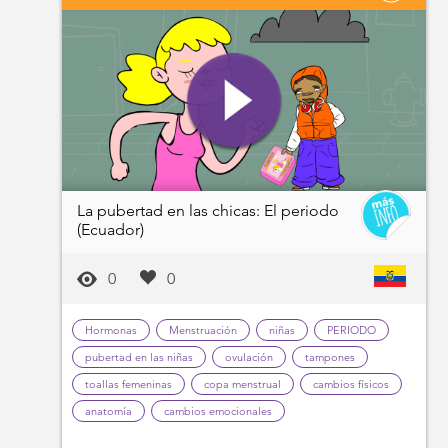
La pubertad en las chicas: El periodo
(Ecuador)
0
0
Hormonas
Menstruación
niñas
PERIODO
pubertad en las niñas
ovulación
tampones
toallas femeninas
copa menstrual
cambios físicos
anatomía
cambios emocionales