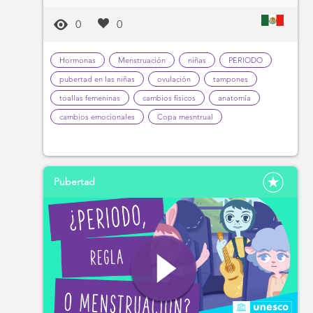
0
0
Hormonas
Menstruación
niñas
PERIODO
pubertad en las niñas
ovulación
tampones
toallas femeninas
cambios físicos
anatomía
cambios emocionales
Copa mesntrual
Pubertad