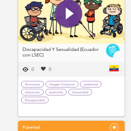
Discapacidad Y Sexualidad (Ecuador
con LSEC)
0
0
Hormonas
Imagen Corporal
pubertad
relaciones
anatomía
Sexualidad
Discapacidad
Pubertad