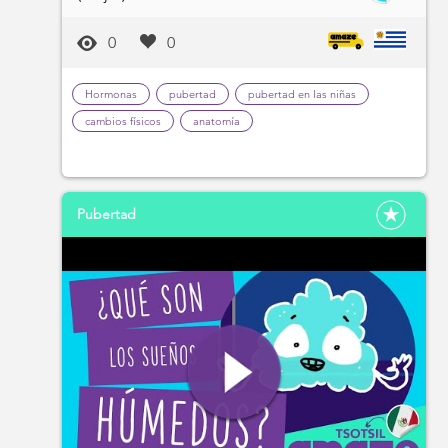
0
0
Hormonas
pubertad
pubertad en las niñas
cambios físicos
anatomía
Pubertad