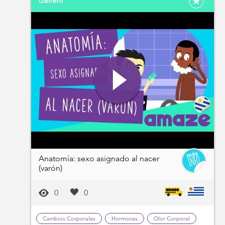
Género
Anatomía: sexo asignado al nacer
(varón)
0
0
Cambios Corporales
Hormonas
Olor Corporal