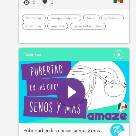
0
0
Hormonas
Imagen Corporal
Salud
pubertad
anatomías
erección
pubertad en niños
Pubertad
Pubertad en las chicas: senos y más