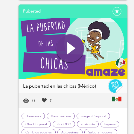
Pubertad
La pubertad en las chicas (México)
0
0
Hormonas
Menstruación
Imagen Corporal
Olor Corporal
PERIODO
anatomía
higiene
Cambios sociales
Autoestima
Salud Emocional