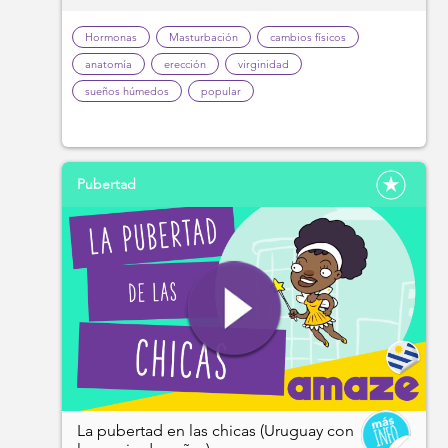
Hormonas
Masturbación
cambios físicos
anatomía
erección
virginidad
sueños húmedos
popular
Pubertad
La pubertad en las chicas (Uruguay con