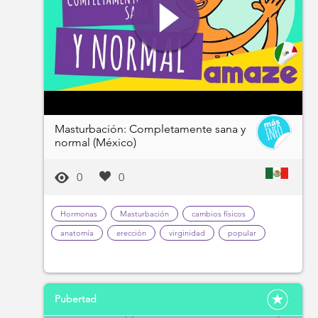
Masturbación: Completamente sana y
normal (México)
0
0
Hormonas
Masturbación
cambios físicos
anatomía
erección
virginidad
popular
Pubertad