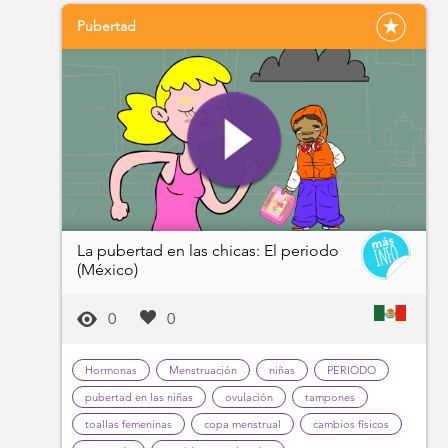
Pubertad
La pubertad en las chicas: El periodo
(México)
0
0
Hormonas
Menstruación
niñas
PERIODO
pubertad en las niñas
ovulación
tampones
toallas femeninas
copa menstrual
cambios físicos