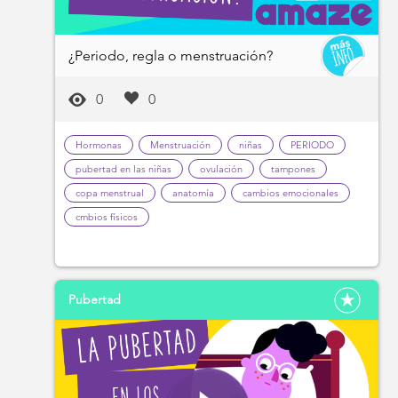
¿Periodo, regla o menstruación?
0
0
Hormonas
Menstruación
niñas
PERIODO
pubertad en las niñas
ovulación
tampones
copa menstrual
anatomía
cambios emocionales
cmbios físicos
Pubertad