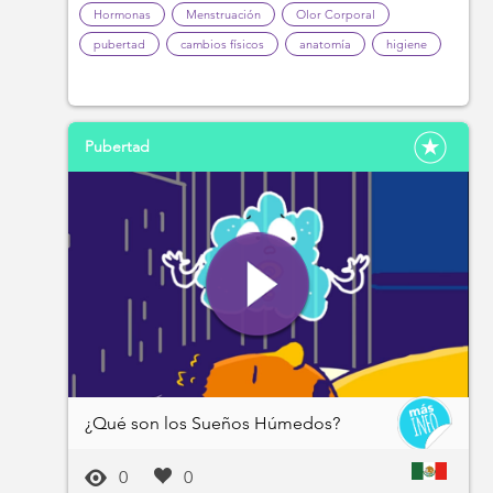
Hormonas
Menstruación
Olor Corporal
pubertad
cambios físicos
anatomía
higiene
Pubertad
¿Qué son los Sueños Húmedos?
0
0