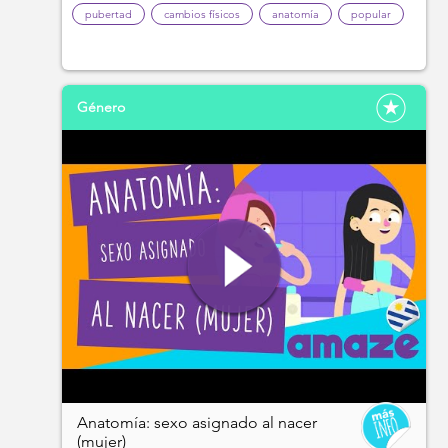
pubertad
cambios físicos
anatomía
popular
Género
Anatomía: sexo asignado al nacer
(mujer)