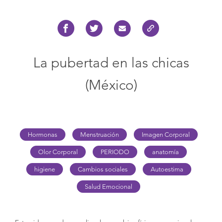
La pubertad en las chicas
(México)
Hormonas
Menstruación
Imagen Corporal
Olor Corporal
PERIODO
anatomía
higiene
Cambios sociales
Autoestima
Salud Emocional