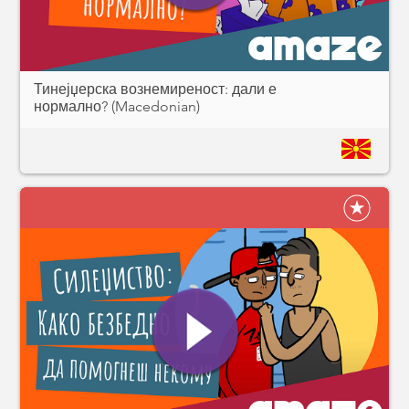
Тинејџерска вознемиреност: дали е
нормално? (Macedonian)