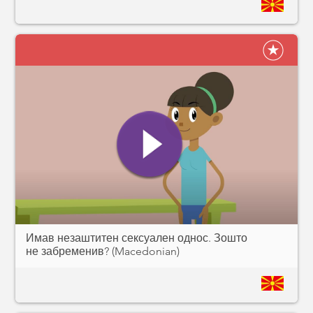
Имав незаштитен сексуален однос. Зошто
не забременив? (Macedonian)