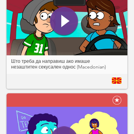
Што треба да направиш ако имаше
незаштитен секусален однос (Macedonian)