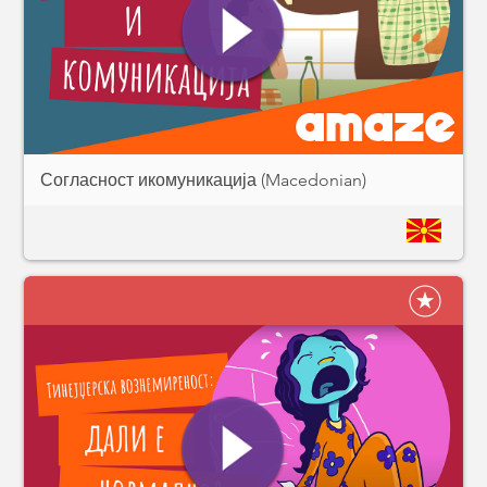
Согласност икомуникација (Macedonian)