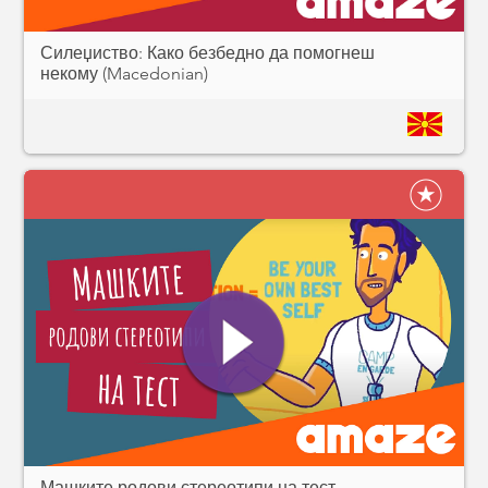
Силеџиство: Како безбедно да помогнеш
некому (Macedonian)
Машките родови стереотипи на тест