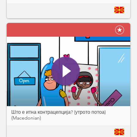
Што е итна контрацепција? (утрото потоа)
(Macedonian)