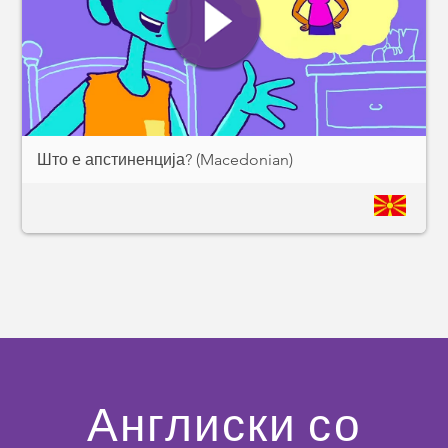
Што е апстиненција? (Macedonian)
Англиски со