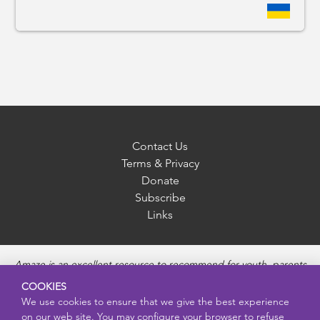
Contact Us
Terms & Privacy
Donate
Subscribe
Links
Amaze is an excellent resource to recommend for youth, parents
and educators to provide unbiased, accurate and age
COOKIES
appropriate information and answer questions about Puberty,
We use cookies to ensure that we give the best experience
Sexual Health topics, Healthy Relationships, Pregnancy and
on our web site. You may configure your browser to refuse