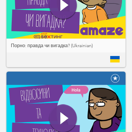
Порно: правда чи вигадка? (Ukrainian)