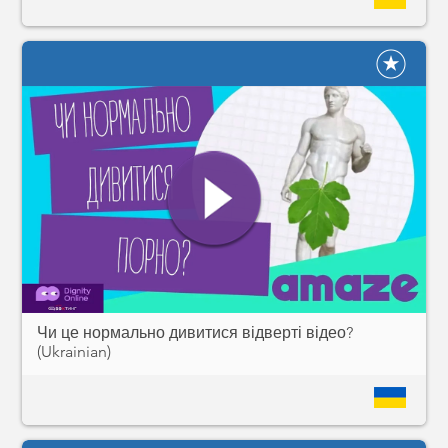
Чи це нормально дивитися відверті відео?
(Ukrainian)