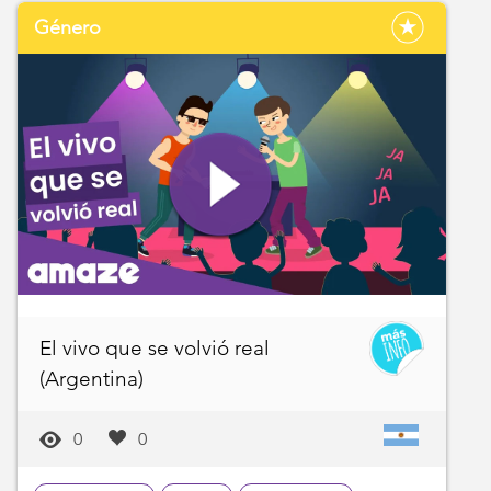
Género
El vivo que se volvió real
(Argentina)
0
0