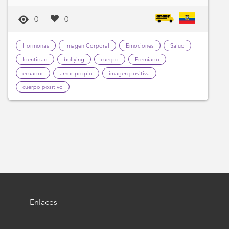
0
0
Hormonas
Imagen Corporal
Emociones
Salud
Identidad
bullying
cuerpo
Premiado
ecuador
amor propio
imagen positiva
cuerpo positivo
Enlaces