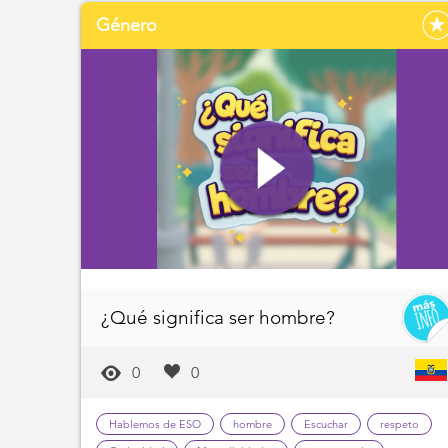
Género
¿Qué significa ser hombre?
0
0
Hablemos de ESO
hombre
Escuchar
respeto