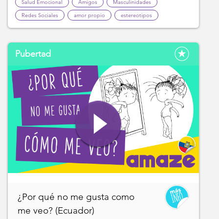
Salud Emocional
Amigos
Masculinidades
Redes Sociales
amor propio
estereotipos
Pubertad
¿Por qué no me gusta como
me veo? (Ecuador)