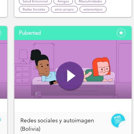
Salud Emocional
Amigos
Masculinidades
Redes Sociales
amor propio
estereotipos
Pubertad
Redes sociales y autoimagen
(Bolivia)