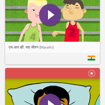
एच.आय.व्ही. सह जीवन (Marathi)