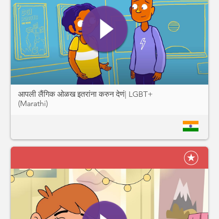
आपली लैंगिक ओळख इतरांना करुन देणं| LGBT+
(Marathi)