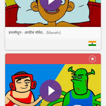
हस्तमैथुन - अगदीच नॉर्मल... (Marathi)