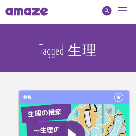
Toggle
Naviga
amaze jr.
Tagged 生理
私たちについて
MY AMAZE
特集