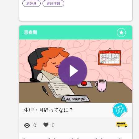
避妊具
避妊注射
思春期
生理・月経ってなに？
0
0