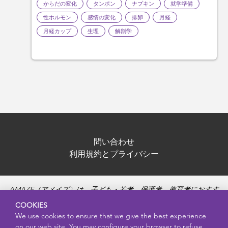
からだの変化
タンポン
ナプキン
就学準備
性ホルモン
感情の変化
排卵
月経
月経カップ
生理
解剖学
問い合わせ
利用規約とプライバシー
AMAZE（アメイズ）は、子ども・若者、保護者、教育者におすす
めできる、信頼性の高いリソースです。思春期、性の健康、健康
COOKIES
的な人間関係、妊娠と生殖、ネット上の安全性、性感染症などに
We use cookies to ensure that we give the best experience
ついて、正確で・偏見のない・年齢に適した情報を提供し、疑問
on our web site. You may configure your browser to refuse