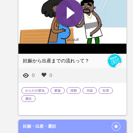
妊娠から出産までの流れって？
0
0
からだの変化
家族
排卵
月経
生理
避妊
妊娠・出産・避妊