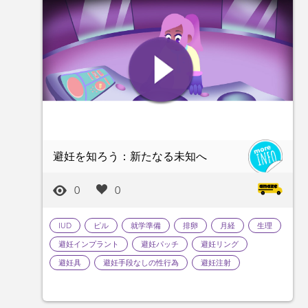
避妊を知ろう：新たなる未知へ
0
0
IUD
ピル
就学準備
排卵
月経
生理
避妊インプラント
避妊パッチ
避妊リング
避妊具
避妊手段なしの性行為
避妊注射