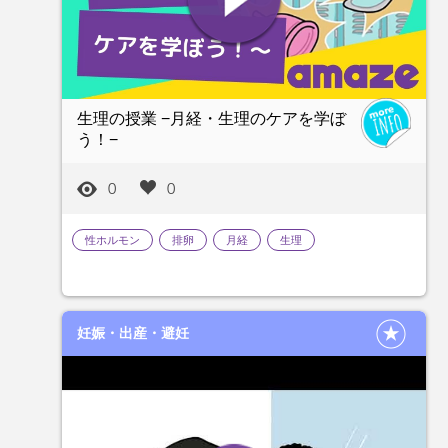
生理の授業 −月経・生理のケアを学ぼ
う！−
0
0
性ホルモン
排卵
月経
生理
妊娠・出産・避妊