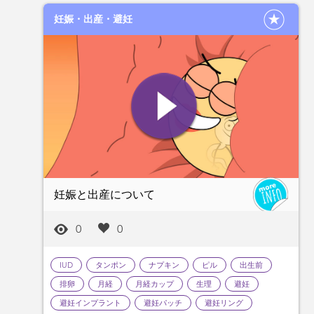
妊娠・出産・避妊
妊娠と出産について
0
0
IUD
タンポン
ナプキン
ピル
出生前
排卵
月経
月経カップ
生理
避妊
避妊インプラント
避妊パッチ
避妊リング