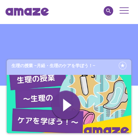
Toggle
Naviga
amaze jr.
私たちについて
生理の授業 −月経・生理のケアを学ぼう！−
MY AMAZE