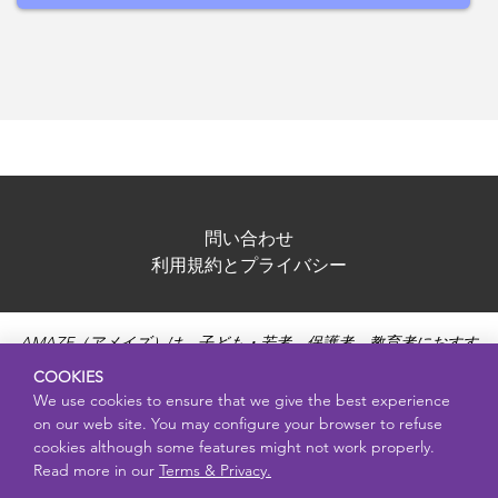
問い合わせ
利用規約とプライバシー
AMAZE（アメイズ）は、子ども・若者、保護者、教育者におすす
めできる、信頼性の高いリソースです。思春期、性の健康、健康
COOKIES
的な人間関係、妊娠と生殖、ネット上の安全性、性感染症などに
We use cookies to ensure that we give the best experience
ついて、正確で・偏見のない・年齢に適した情報を提供し、疑問
on our web site. You may configure your browser to refuse
に答えます。それぞれのトピックについて、AMAZEでは教育的で
cookies although some features might not work properly.
親しみやすい動画や、より深く学ぶための資料も提供していま
Read more in our
Terms & Privacy.
す。