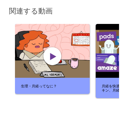
関連する動画
生理・月経ってなに？
月経を快適に：タン
キン、月経カップ