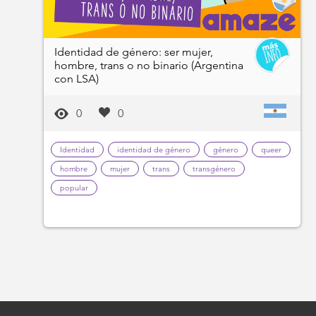
Identidad de género: ser mujer,
hombre, trans o no binario (Argentina
con LSA)
0
0
Identidad
identidad de género
género
queer
hombre
mujer
trans
transgénero
popular