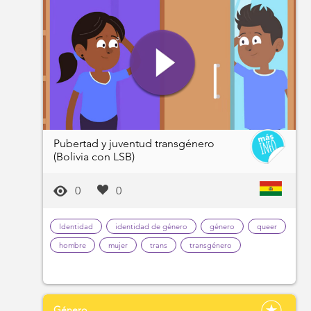
Pubertad y juventud transgénero
(Bolivia con LSB)
0
0
Identidad
identidad de género
género
queer
hombre
mujer
trans
transgénero
Género