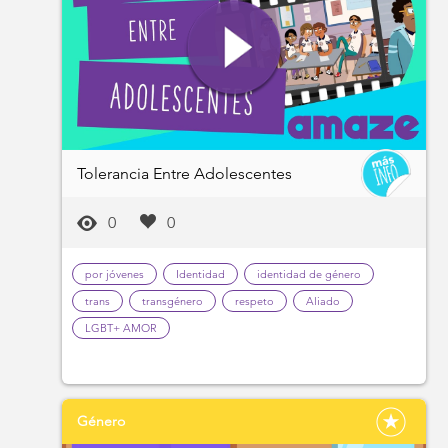
Tolerancia Entre Adolescentes
0
0
por jóvenes
Identidad
identidad de género
trans
transgénero
respeto
Aliado
LGBT+ AMOR
Género