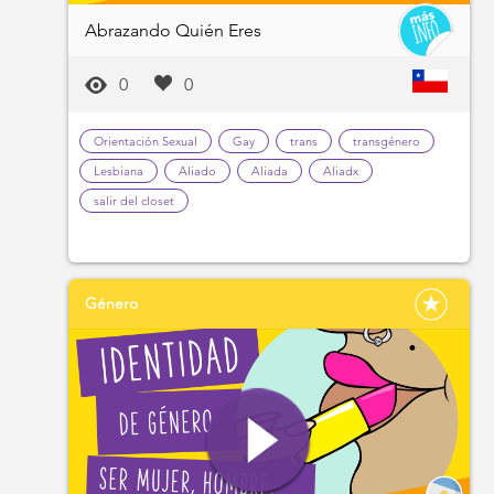
Abrazando Quién Eres
0
0
Orientación Sexual
Gay
trans
transgénero
Lesbiana
Aliado
Aliada
Aliadx
salir del closet
Género