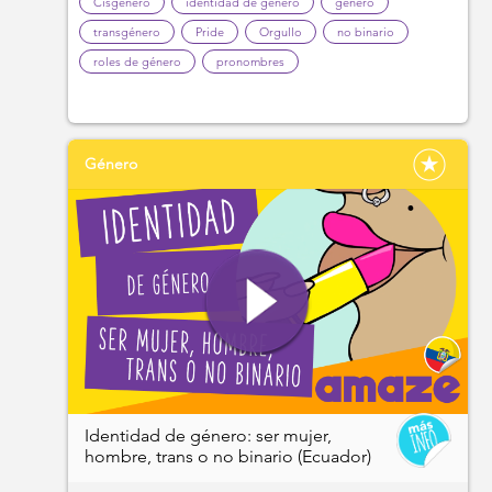
Cisgénero
identidad de género
género
transgénero
Pride
Orgullo
no binario
roles de género
pronombres
Género
Identidad de género: ser mujer,
hombre, trans o no binario (Ecuador)