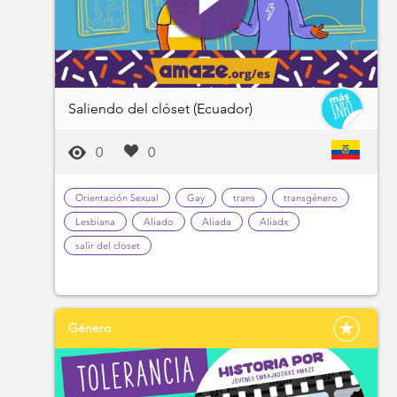
Saliendo del clóset (Ecuador)
0
0
Orientación Sexual
Gay
trans
transgénero
Lesbiana
Aliado
Aliada
Aliadx
salir del closet
Género