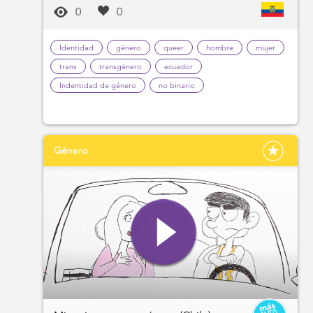
0
0
Identidad
género
queer
hombre
mujer
trans
transgénero
ecuador
Indentidad de género
no binario
Género