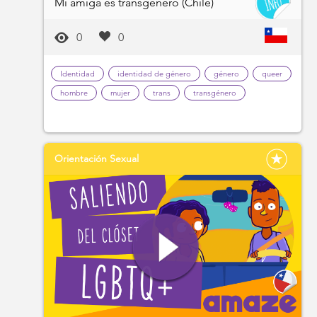
Mi amiga es transgénero (Chile)
0
0
Identidad
identidad de género
género
queer
hombre
mujer
trans
transgénero
Orientación Sexual