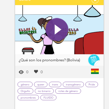
¿Qué son los pronombres? (Bolivia)
0
0
género
queer
trans
transgénero
Pride
Orgullo
no binario
roles de género
pronombres
FLUIDO