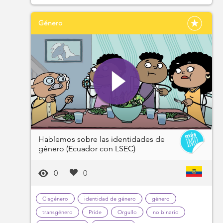
Género
Hablemos sobre las identidades de
género (Ecuador con LSEC)
0
0
Cisgénero
identidad de género
género
transgénero
Pride
Orgullo
no binario