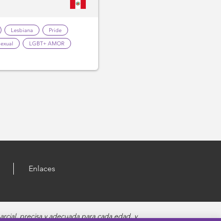
Lesbiana
Pride
exual
LGBT+ AMOR
Enlaces
rcial, precisa y adecuada para cada edad, y