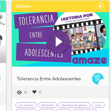
Género
Tolerancia Entre Adolescentes
0
0
por jóvenes
Identidad
identidad de género
trans