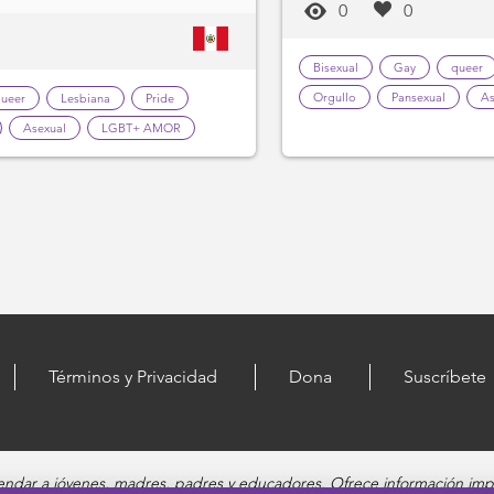
0
0
Bisexual
Gay
queer
Orgullo
Pansexual
As
ueer
Lesbiana
Pride
Asexual
LGBT+ AMOR
Términos y Privacidad
Dona
Suscríbete
dar a jóvenes, madres, padres y educadores. Ofrece información impa