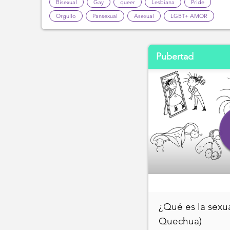
Bisexual
Gay
queer
Lesbiana
Pride
Orgullo
Pansexual
Asexual
LGBT+ AMOR
Pubertad
¿Qué es la sexu
Quechua)