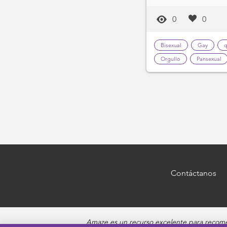
0
0
Bisexual
Gay
q
Orgullo
Pansexual
Contáctanos
Amaze es un recurso excelente para recomen