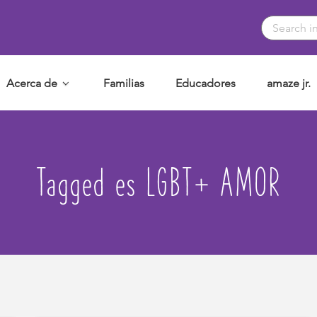
Acerca de
Familias
Educadores
amaze jr.
Tagged es LGBT+ AMOR