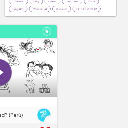
Bisexual
Gay
queer
Lesbiana
Pride
Orgullo
Pansexual
Asexual
LGBT+ AMOR
ad? (Perú)