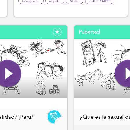
transgénero
respeto
Aliado
LGBT+ AMOR
Pubertad
alidad? (Perú/
¿Qué es la sexualid