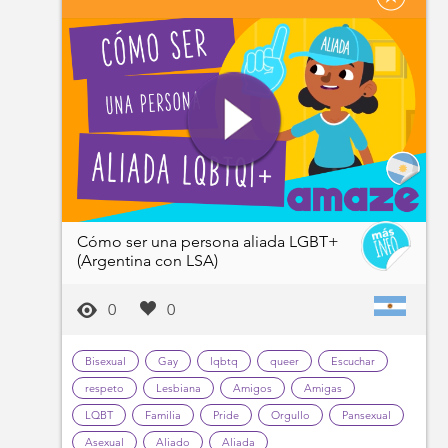
Cómo ser una persona aliada LGBT+
(Argentina con LSA)
0
0
Bisexual
Gay
lqbtq
queer
Escuchar
respeto
Lesbiana
Amigos
Amigas
LQBT
Familia
Pride
Orgullo
Pansexual
Asexual
Aliado
Aliada