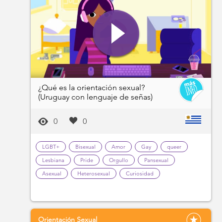
¿Qué es la orientación sexual?
(Uruguay con lenguaje de señas)
0
0
LGBT+
Bisexual
Amor
Gay
queer
Lesbiana
Pride
Orgullo
Pansexual
Asexual
Heterosexual
Curiosidad
Orientación Sexual