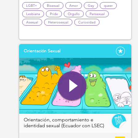
LGBT+
Bisexual
Amor
Gay
queer
Lesbiana
Pride
Orgullo
Pansexual
Asexual
Heterosexual
Curiosidad
Orientación Sexual
Orientación, comportamiento e
identidad sexual (Ecuador con LSEC)