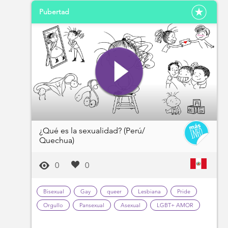
Pubertad
¿Qué es la sexualidad? (Perú/
Quechua)
0
0
Bisexual
Gay
queer
Lesbiana
Pride
Orgullo
Pansexual
Asexual
LGBT+ AMOR