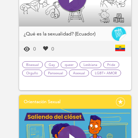
¿Qué es la sexualidad? (Ecuador)
0
0
Bisexual
Gay
queer
Lesbiana
Pride
Orgullo
Pansexual
Asexual
LGBT+ AMOR
Orientación Sexual