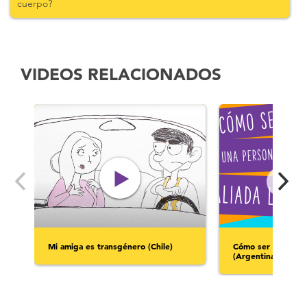
cuerpo?
VIDEOS RELACIONADOS
Mi amiga es transgénero (Chile)
Cómo ser una pers
(Argentina con LS