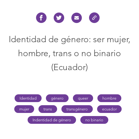
Identidad de género: ser mujer,
hombre, trans o no binario
(Ecuador)
Identidad
género
queer
hombre
mujer
trans
transgénero
ecuador
Indentidad de género
no binario