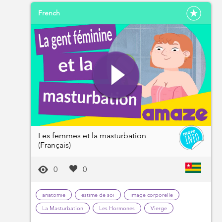
French
Les femmes et la masturbation
(Français)
0
0
anatomie
estime de soi
image corporelle
La Masturbation
Les Hormones
Vierge