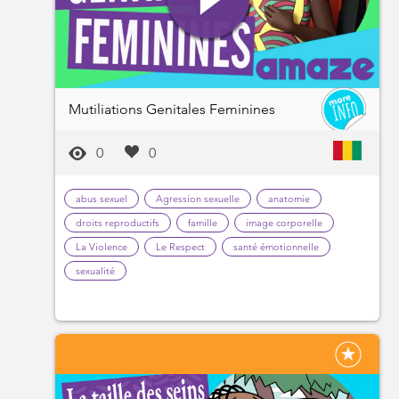
Mutiliations Genitales Feminines
0
0
abus sexuel
Agression sexuelle
anatomie
droits reproductifs
famille
image corporelle
La Violence
Le Respect
santé émotionnelle
sexualité