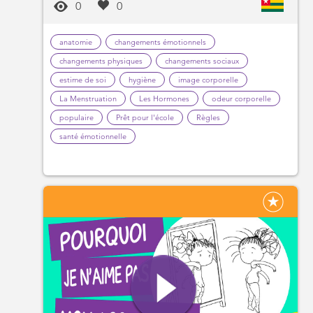
0
0
anatomie
changements émotionnels
changements physiques
changements sociaux
estime de soi
hygiène
image corporelle
La Menstruation
Les Hormones
odeur corporelle
populaire
Prêt pour l'école
Règles
santé émotionnelle