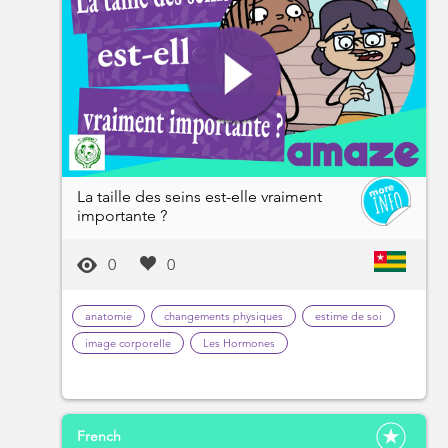
La taille des seins est-elle vraiment
importante ?
0
0
anatomie
changements physiques
estime de soi
image corporelle
Les Hormones
French