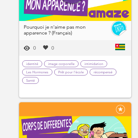
Pourquoi je n'aime pas mon
apparence ? (Français)
0
0
identité
image corporelle
intimidation
Les Hormones
Prêt pour l'école
récompensé
Santé