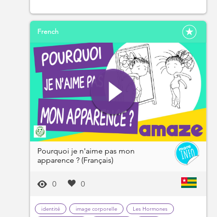
French
Pourquoi je n'aime pas mon
apparence ? (Français)
0
0
identité
image corporelle
Les Hormones