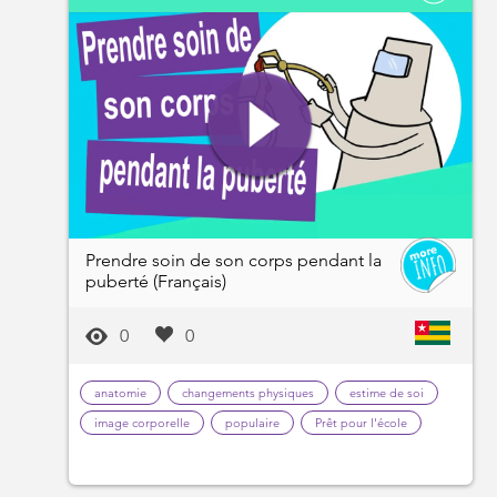
Prendre soin de son corps pendant la
puberté (Français)
0
0
anatomie
changements physiques
estime de soi
image corporelle
populaire
Prêt pour l'école