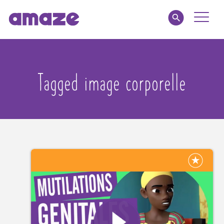
Toggle
Naviga
Parents
Tagged image corporelle
Educators
amaze jnr.
About
MY AMAZE