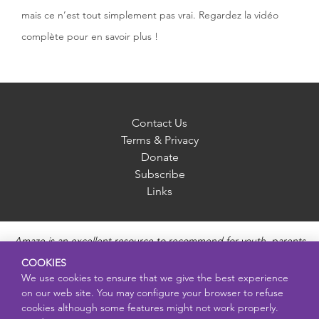
mais ce n’est tout simplement pas vrai. Regardez la vidéo
complète pour en savoir plus !
Contact Us
Terms & Privacy
Donate
Subscribe
Links
Amaze is an excellent resource to recommend for youth, parents
and educators to provide unbiased, accurate and age
COOKIES
appropriate information and answer questions about Puberty,
We use cookies to ensure that we give the best experience
Sexual Health topics, Healthy Relationships, Pregnancy and
on our web site. You may configure your browser to refuse
Reproductive topics, Online safety, and Sexually Transmitted
cookies although some features might not work properly.
Diseases. Amaze provides engaging educational videos and