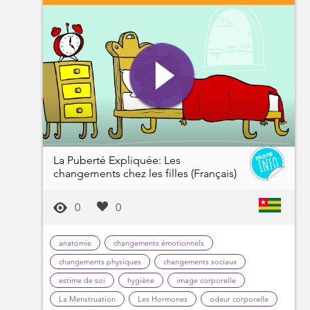
La Puberté Expliquée: Les
changements chez les filles (Français)
0
0
anatomie
changements émotionnels
changements physiques
changements sociaux
estime de soi
hygiène
image corporelle
La Menstruation
Les Hormones
odeur corporelle