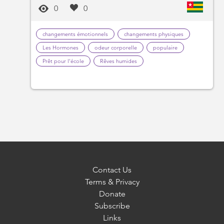
0
0
changements émotionnels
changements physiques
Les Hormones
odeur corporelle
populaire
Prêt pour l'école
Rêves humides
Contact Us
Terms & Privacy
Donate
Subscribe
Links