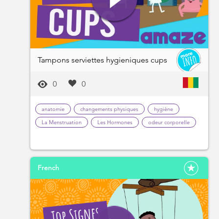
Tampons serviettes hygieniques cups
0
0
anatomie
changements physiques
hygiène
La Menstruation
Les Hormones
odeur corporelle
French