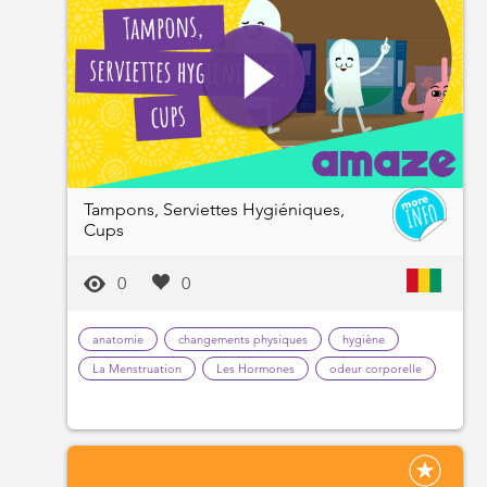
Tampons, Serviettes Hygiéniques,
Cups
0
0
anatomie
changements physiques
hygiène
La Menstruation
Les Hormones
odeur corporelle