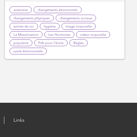
anatomie
changements émotionnels
changements physiques
changements sociaux
estime de soi
hygiène
image corporelle
La Menstruation
Les Hormones
odeur corporelle
populaire
Prêt pour l'école
Règles
santé émotionnelle
Links