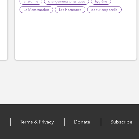
anatomie
changements physiques
hygiène
La Menstruation
Les Hormones
odeur corporelle
Terms & Privacy
Donate
Subscribe