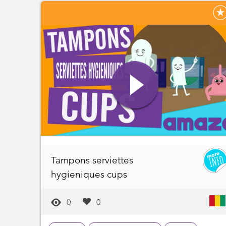
Tampons serviettes
hygieniques cups
0
0