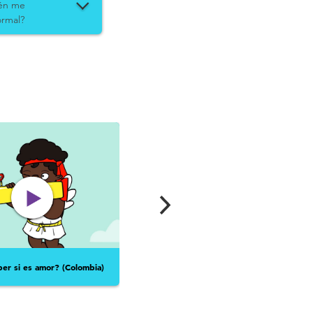
ién me
ormal?
er si es amor? (Colombia)
Identidad de género: ser mujer,
hombre, trans o no binario
(Argentina con LSA)