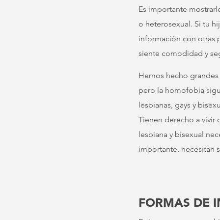
Es importante mostrarle
o heterosexual. Si tu h
información con otras 
siente comodidad y se
Hemos hecho grandes av
pero la homofobia sigu
lesbianas, gays y bise
Tienen derecho a vivir c
lesbiana y bisexual nec
importante, necesitan 
FORMAS DE I