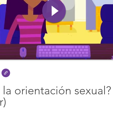
la orientación sexual?
r)