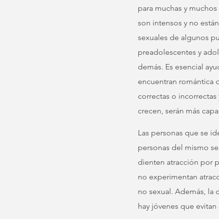
para muchas y muchos 
son intensos y no están
sexuales de algunos pu
preadolescentes y adol
demás. Es esencial ayu
encuentran romántica o
correctas o incorrectas
crecen, serán más capac
Las personas que se id
personas del mismo sex
dienten atracción por 
no experimentan atracc
no sexual. Además, la 
hay jóvenes que evitan 