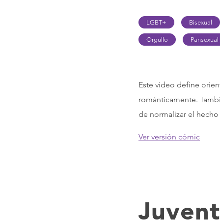
LGBT+
Bisexual
Orgullo
Pansexual
Este video define orien
románticamente. Tambié
de normalizar el hecho 
Ver versión cómic
Juven