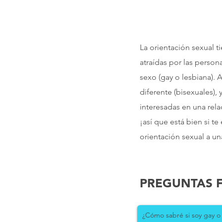
La orientación sexual t
atraídas por las person
sexo (gay o lesbiana).
diferente (bisexuales),
interesadas en una rela
¡así que está bien si t
orientación sexual a u
PREGUNTAS 
¿Cómo sabré si soy gay o