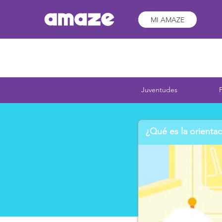
MI AMAZE
Juventudes
F
¿Qué es la orientac