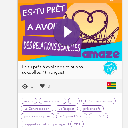
Es-tu prêt à avoir des relations
sexuelles ? (Français)
0
0
amour
consentement
IST
La Communication
La Contraception
Le Respect
préservatifs
pression des pairs
Prêt pour l'école
protégé
Rapport sexuel non protégé
VPH