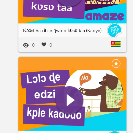
Ñɔɔsɩ ña-dɩ se ŋwolo kʋsʋ taa (Kabyè)
0
0