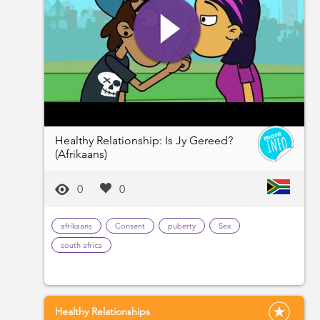
Healthy Relationship: Is Jy Gereed?
(Afrikaans)
0
0
afrikaans
Consent
puberty
Sex
south africa
Healthy Relationships