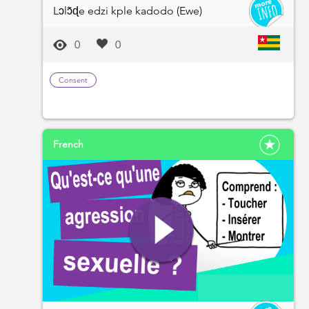
Lɔlɔ̃ɖe edzi kple kadodo (Ewe)
0
0
Consent
French