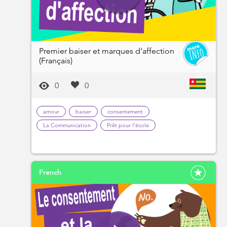
Premier baiser et marques d'affection
(Français)
0
0
amour
baiser
consentement
La Communication
Prêt pour l'école
French