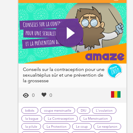
Conseils sur la contraception pour une
sexualitéplus sûr et une prévention de
la grossesse
0
0
bébés
coupe menstruelle
DIU
L'ovulation
la bague
La Contraception
La Menstruation
la pilule
La Protection
Le coup
Le nexplanon