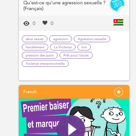
Qu'est-ce qu'une agression sexuelle ?
(Français)
0
0
abus sexuel
agression
Agression sexuelle
harcèlement
La Violence
lois
pression des pairs
Prêt pour l'école
Violence interpersonnelle
French