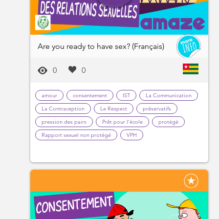
Are you ready to have sex? (Français)
0
0
amour
consentement
IST
La Communication
La Contraception
Le Respect
préservatifs
pression des pairs
Prêt pour l'école
protégé
Rapport sexuel non protégé
VPH