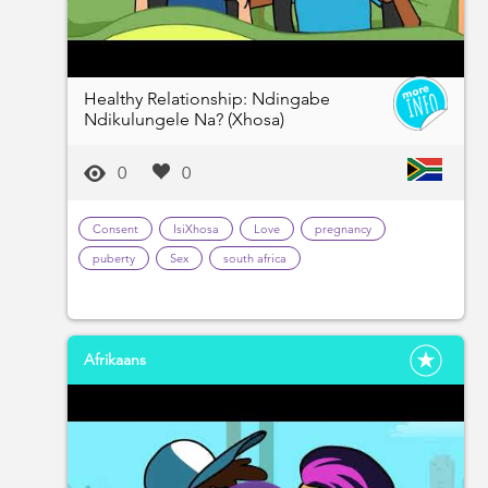
Healthy Relationship: Ndingabe
Ndikulungele Na? (Xhosa)
0
0
Consent
IsiXhosa
Love
pregnancy
puberty
Sex
south africa
Afrikaans