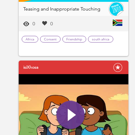
Teasing and Inappropriate Touching
0
0
Africa
Consent
Friendship
south africa
isiXhosa