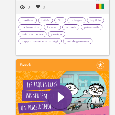
0
0
barrières
bébés
DIU
la bague
la pilule
La Protection
Le coup
le patch
préservatifs
Prêt pour l'école
protégé
Rapport sexuel non protégé
test de grossesse
French