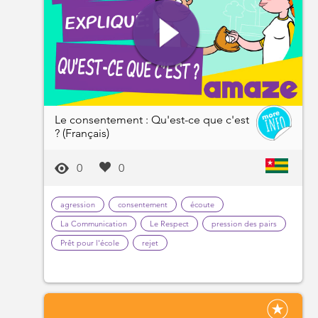
Le consentement : Qu'est-ce que c'est
? (Français)
0
0
agression
consentement
écoute
La Communication
Le Respect
pression des pairs
Prêt pour l'école
rejet