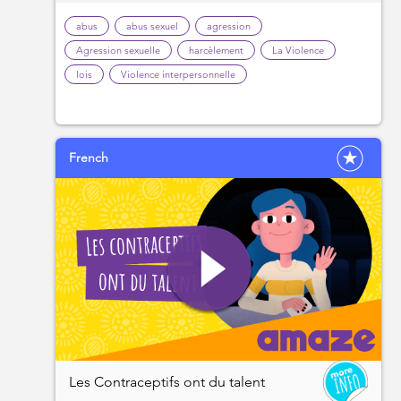
abus
abus sexuel
agression
Agression sexuelle
harcèlement
La Violence
lois
Violence interpersonnelle
French
Les Contraceptifs ont du talent