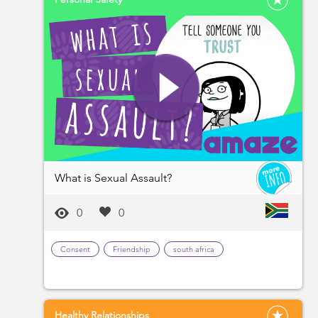
What is Sexual Assault?
0
0
Consent
Friendship
south africa
Healthy Relationships