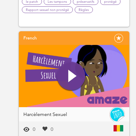
le patch
Les tampons
préservatifs
protégé
Rapport sexuel non protégé
Règles
French
Harcèlement Sexuel
0
0