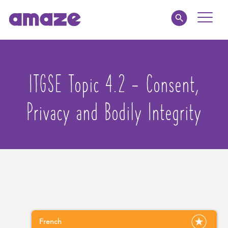
Toggle
Naviga
Parents
ITGSE Topic 4.2 - Consent,
Educators
Privacy and Bodily Integrity
amaze jnr.
About
MY AMAZE
French