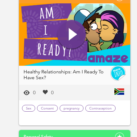
Healthy Relationships: Am I Ready To
Have Sex?
0
0
Sex
Consent
pregnancy
Contraception
Personal Safety