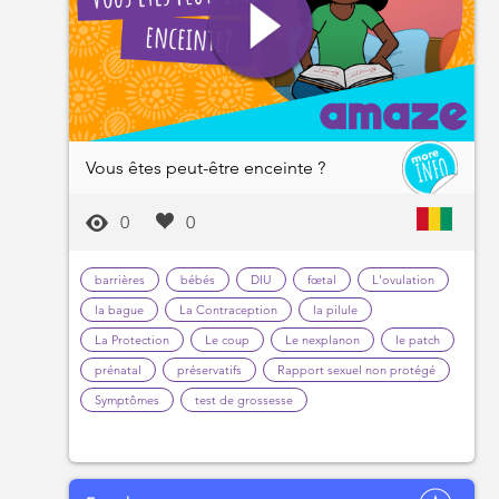
Vous êtes peut-être enceinte ?
0
0
barrières
bébés
DIU
fœtal
L'ovulation
la bague
La Contraception
la pilule
La Protection
Le coup
Le nexplanon
le patch
prénatal
préservatifs
Rapport sexuel non protégé
Symptômes
test de grossesse