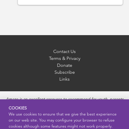
Contact Us
Terms & Privacy
Donate
Subscribe
Links
Amaze is an excellent resource to recommend for youth, parents
and educators to provide unbiased, accurate and age
COOKIES
appropriate information and answer questions about Puberty,
We use cookies to ensure that we give the best experience
Sexual Health topics, Healthy Relationships, Pregnancy and
on our web site. You may configure your browser to refuse
Reproductive topics, Online safety, and Sexually Transmitted
cookies although some features might not work properly.