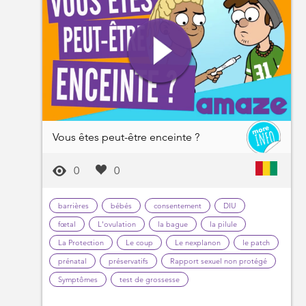
Vous êtes peut-être enceinte ?
0
0
barrières
bébés
consentement
DIU
fœtal
L'ovulation
la bague
la pilule
La Protection
Le coup
Le nexplanon
le patch
prénatal
préservatifs
Rapport sexuel non protégé
Symptômes
test de grossesse