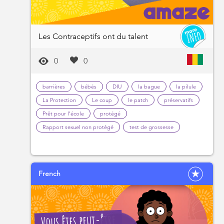
Les Contraceptifs ont du talent
0
0
barrières
bébés
DIU
la bague
la pilule
La Protection
Le coup
le patch
préservatifs
Prêt pour l'école
protégé
Rapport sexuel non protégé
test de grossesse
French