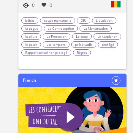
0
0
bébés
coupe menstruelle
DIU
L'ovulation
la bague
La Contraception
La Menstruation
la pilule
La Protection
Le coup
Le nexplanon
le patch
Les tampons
préservatifs
protégé
Rapport sexuel non protégé
Règles
French