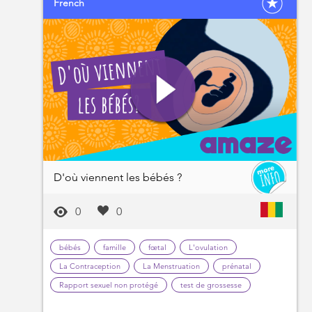
French
D'où viennent les bébés ?
0
0
bébés
famille
fœtal
L'ovulation
La Contraception
La Menstruation
prénatal
Rapport sexuel non protégé
test de grossesse