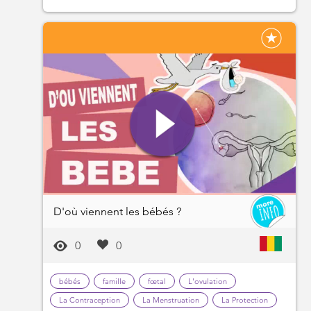
D'où viennent les bébés ?
0
0
bébés
famille
fœtal
L'ovulation
La Contraception
La Menstruation
La Protection