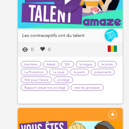
Les contraceptifs ont du talent
0
0
barrières
bébés
DIU
la bague
la pilule
La Protection
Le coup
le patch
préservatifs
Prêt pour l'école
protégé
Rapport sexuel non protégé
test de grossesse