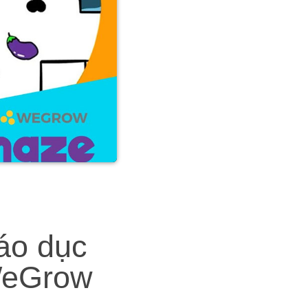
áo dục
 WeGrow