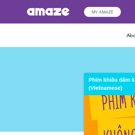
MY AMAZE
Abo
Phim khiêu dâm kh
(Vietnamese)