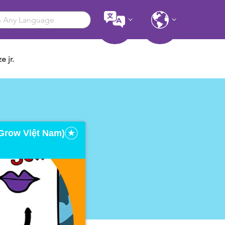
e jr.
eGrow Việt Nam)