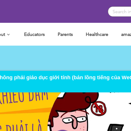
ut
Educators
Parents
Healthcare
amaz
ông phải giáo dục giới tính (bản lồng tiếng của W