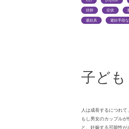
IUD
popular
排卵
症状
避妊具
避妊手段な
子ども
人は成長するにつれて
もし男女のカップルが
と、妊娠する可能性が