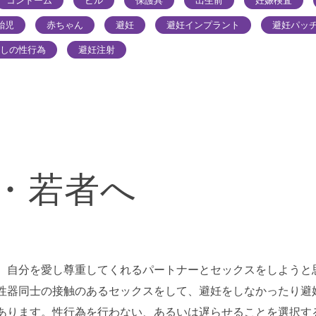
コンドーム
ピル
保護具
出生前
妊娠検査
胎児
赤ちゃん
避妊
避妊インプラント
避妊パッ
しの性行為
避妊注射
・若者へ
、自分を愛し尊重してくれるパートナーとセックスをしようと
性器同士の接触のあるセックスをして、避妊をしなかったり避
あります。性行為を行わない、あるいは遅らせることを選択す