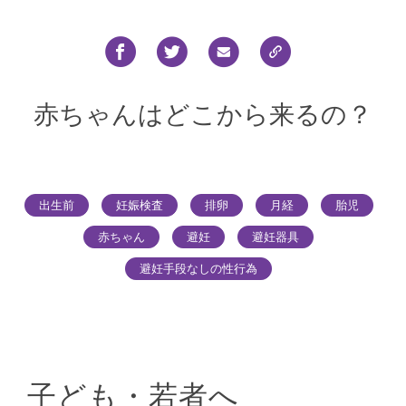
赤ちゃんはどこから来るの？
出生前
妊娠検査
排卵
月経
胎児
赤ちゃん
避妊
避妊器具
避妊手段なしの性行為
子ども・若者へ