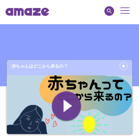
Toggle
Naviga
amaze jr.
私たちについて
赤ちゃんはどこから来るの？
MY AMAZE