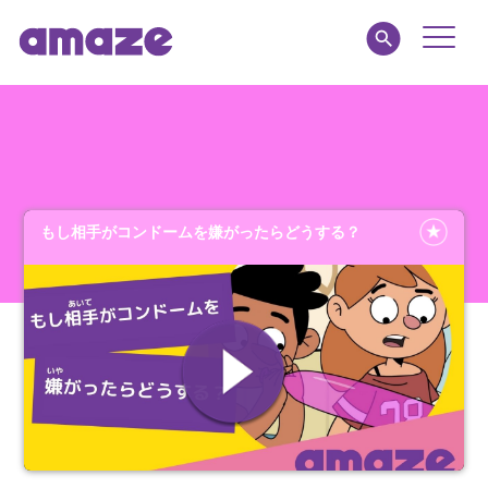
Toggle
Naviga
amaze jr.
私たちについて
もし相手がコンドームを嫌がったらどうする？
MY AMAZE