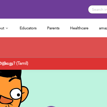
ut
Educators
Parents
Healthcare
amaz
அறிவது? (Tamil)