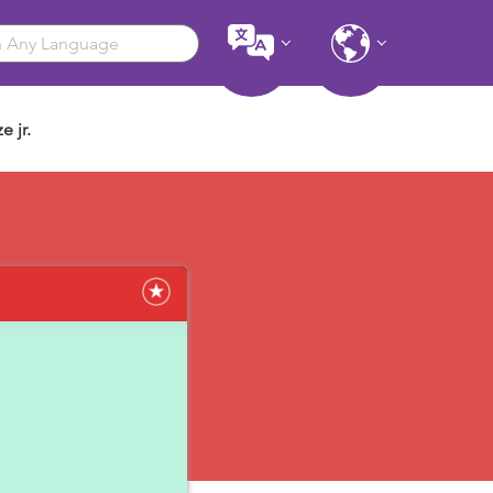
e jr.