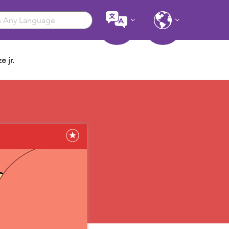
e jr.