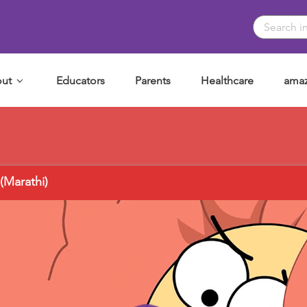
ut
Educators
Parents
Healthcare
amaz
(Marathi)