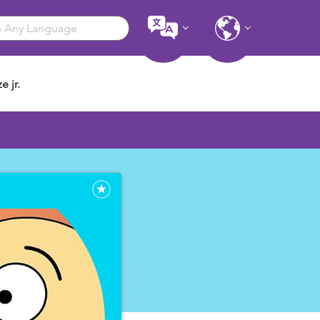
e jr.