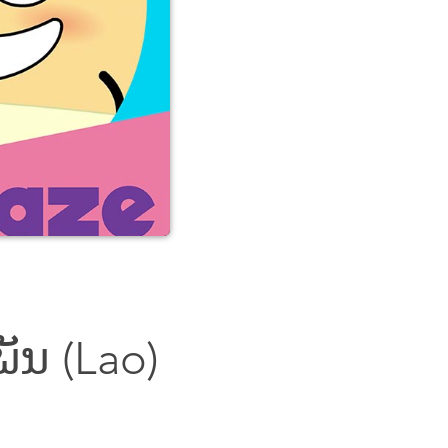
ັນ (Lao)