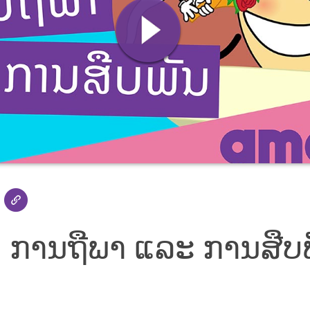
 ການຖືພາ ແລະ ການສືບພ