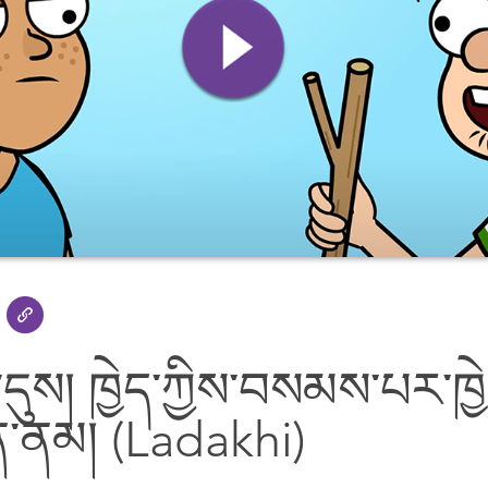
ན་དུས། ཁྱེད་ཀྱིས་བསམས་པར་ཁྱ
ིན་ནམ། (Ladakhi)