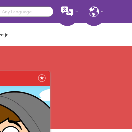
e jr.