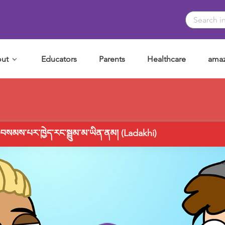
ut
Educators
Parents
Healthcare
amaz
ྱིས་བསམས་པར་ཁྱེད་རང་སྦྲུམ་མ་ཡིན་ནམ། (Ladakhi)