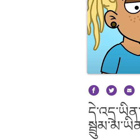
དེ་འདྲ་ཡི
སྦྲུམ་མ་ཡ