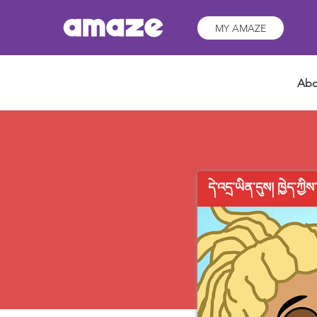
MY AMAZE
Abo
དེ་འདྲ་ཡིན་དུས། ཁྱེད་ཀ