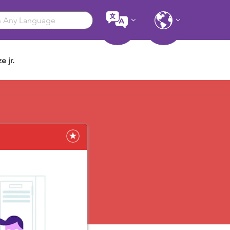
e jr.