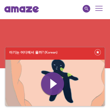
Toggle
Naviga
Educators
Parents
아기는 어디에서 올까? (Korean)
Healthcare
amaze jr.
About
MY AMAZE