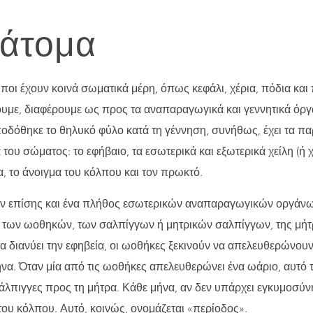
άτομα
ποι έχουν κοινά σωματικά μέρη, όπως κεφάλι, χέρια, πόδια και
υμε, διαφέρουμε ως προς τα αναπαραγωγικά και γεννητικά όρ
ποδόθηκε το θηλυκό φύλο κατά τη γέννηση, συνήθως, έχει τα πα
ου σώματος: το εφήβαιο, τα εσωτερικά και εξωτερικά χείλη (ή χε
α, το άνοιγμα του κόλπου και τον πρωκτό.
υν επίσης και ένα πλήθος εσωτερικών αναπαραγωγικών οργάνω
των ωοθηκών, των σαλπίγγων ή μητρικών σαλπίγγων, της μήτρ
α διανύει την εφηβεία, οι ωοθήκες ξεκινούν να απελευθερώνου
να. Όταν μία από τις ωοθήκες απελευθερώνει ένα ωάριο, αυτό τ
άλπιγγες προς τη μήτρα. Κάθε μήνα, αν δεν υπάρχει εγκυμοσύν
ου κόλπου. Αυτό, κοινώς, ονομάζεται «περίοδος».