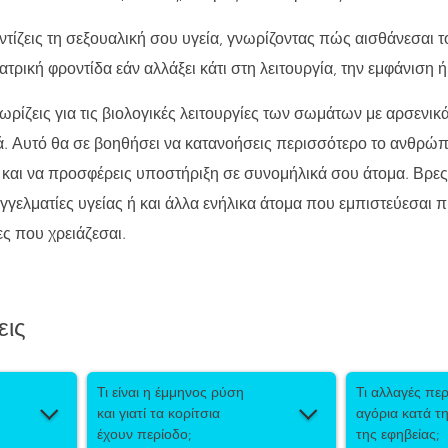
ντίζεις τη σεξουαλική σου υγεία, γνωρίζοντας πώς αισθάνεσαι τ
ατρική φροντίδα εάν αλλάξει κάτι στη λειτουργία, την εμφάνιση 
ωρίζεις για τις βιολογικές λειτουργίες των σωμάτων με αρσενικά
 Αυτό θα σε βοηθήσει να κατανοήσεις περισσότερο το ανθρώπ
, και να προσφέρεις υποστήριξη σε συνομήλικά σου άτομα. Βρε
γελματίες υγείας ή και άλλα ενήλικα άτομα που εμπιστεύεσαι 
ς που χρειάζεσαι.
εις
Τι είναι η έμμηνος ρύση
Τι αλλαγές πε
και γιατί τα κορίτσια
αγόρια κατά τη
έχουν περίοδο;
της εφηβείας;