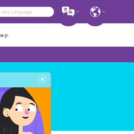
e jr.