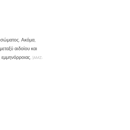
ύ σώματος. Ακόμα,
μεταξύ αιδοίου και
ης εμμηνόρροιας.
[AMZ-