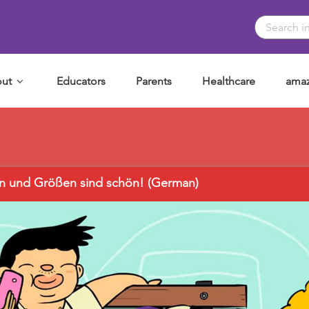
ut
Educators
Parents
Healthcare
amaz
en und Größen sind schön! (German)