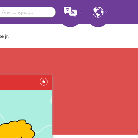
e jr.