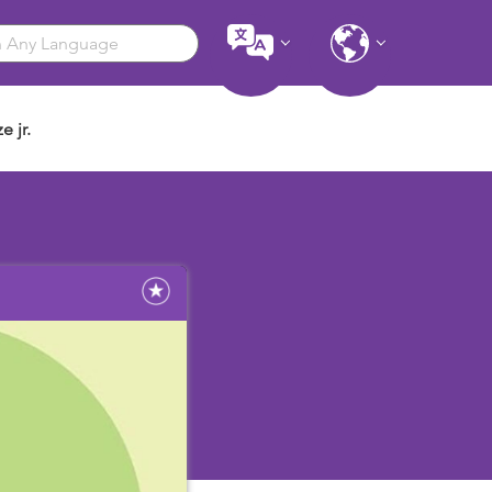
e jr.