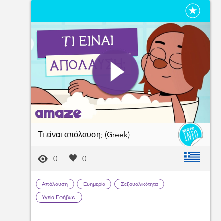
Τι είναι απόλαυση; (Greek)
0
0
Απόλαυση
Ευημερία
Σεξουαλικότητα
Υγεία Εφήβων