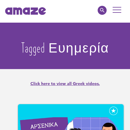
Toggle
Naviga
Educators
Tagged Ευημερία
Parents
Healthcare
amaze jr.
Click here to view all Greek videos.
About
MY AMAZE