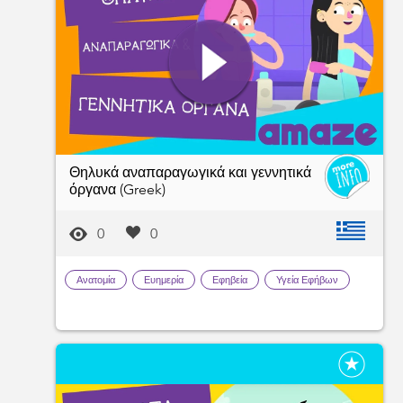
Θηλυκά αναπαραγωγικά και γεννητικά
όργανα (Greek)
0
0
Ανατομία
Ευημερία
Εφηβεία
Υγεία Εφήβων