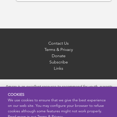
Contact Us
Terms & Privacy
Donate
Subscribe
Links
Amaze is an excellent resource to recommend for youth, parents
and educators to provide unbiased, accurate and age
COOKIES
appropriate information and answer questions about Puberty,
We use cookies to ensure that we give the best experience
Sexual Health topics, Healthy Relationships, Pregnancy and
on our web site. You may configure your browser to refuse
Reproductive topics, Online safety, and Sexually Transmitted
cookies although some features might not work properly.
Diseases. Amaze provides engaging educational videos and
Read more in our
Terms & Privacy.