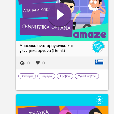
Αρσενικά αναπαραγωγικά και
γεννητικά όργανα (Greek)
0
0
Ανατομία
Ευημερία
Εφηβεία
Υγεία Εφήβων