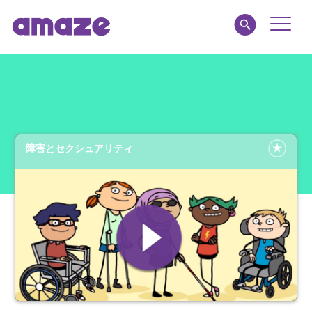
Toggle
Naviga
amaze jr.
私たちについて
障害とセクシュアリティ
MY AMAZE