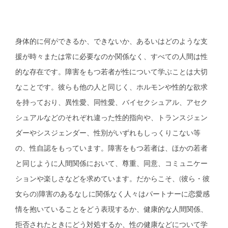
身体的に何ができるか、できないか、あるいはどのような支
援が時々または常に必要なのか関係なく、すべての人間は性
的な存在です。障害をもつ若者が性について学ぶことは大切
なことです。彼らも他の人と同じく、ホルモンや性的な欲求
を持っており、異性愛、同性愛、バイセクシュアル、アセク
シュアルなどのそれぞれ違った性的指向や、トランスジェン
ダーやシスジェンダー、
性別がいずれもしっくりこない
等
の、性自認をもっています。障害をもつ若者は、ほかの若者
と同じように
人間関係
において、尊重、同意、コミュニケー
ションや楽しさなどを求めています。だからこそ、(彼ら・彼
女らの)障害のあるなしに関係なく人々はパートナーに恋愛感
情を抱いていることをどう表現するか、
健康的な人間関係、
拒否されたときにどう対処するか、性の健康などについて学