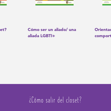
set?
Cómo ser un aliado/ una
Orientac
aliada LGBTI+
comport
¿Cómo salir del closet?