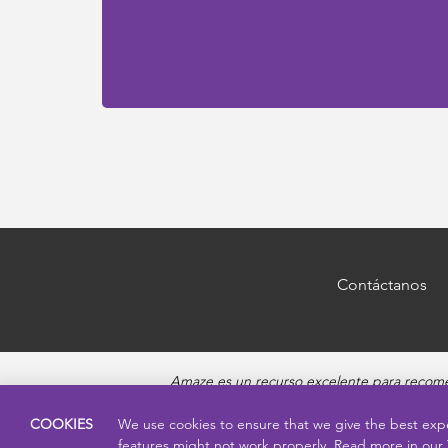
Contáctanos
Amaze es un recurso excelente para recomen
responde preguntas sobre la pubertad, salud
Amaze ofrece v
COOKIES
We use cookies to ensure that we give the best exp
features might not work properly. Read more in our