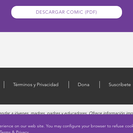
DESCARGAR COMIC (PDF)
Términos y Privacidad
Dona
Suscríbete
dar a jóvenes, madres, padres y educadores. Ofrece información impa
 sexual, relaciones saludables, embarazo y reproducción, seguridad en
ideos educativos atractivos y recursos más profundos sobre cada uno 
erience on our web site. You may configure your browser to refuse co
Terms & Privacy.