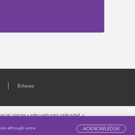
Enlaces
rcial, precisa y adecuada para cada edad, y
 línea y enfermedades de transmisión sexual.
de estos temas.
okies although some
ACKNOWLEDGE