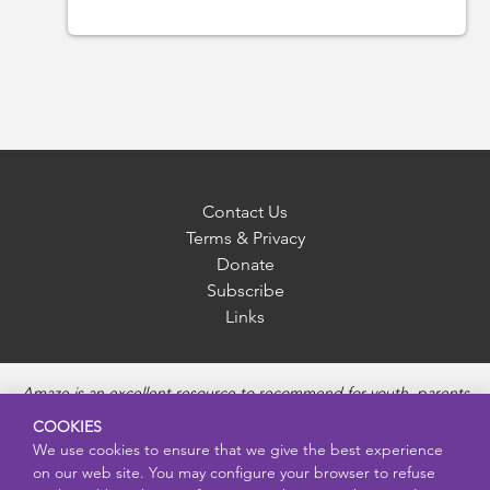
Contact Us
Terms & Privacy
Donate
Subscribe
Links
Amaze is an excellent resource to recommend for youth, parents
and educators to provide unbiased, accurate and age
COOKIES
appropriate information and answer questions about Puberty,
We use cookies to ensure that we give the best experience
Sexual Health topics, Healthy Relationships, Pregnancy and
on our web site. You may configure your browser to refuse
Reproductive topics, Online safety, and Sexually Transmitted