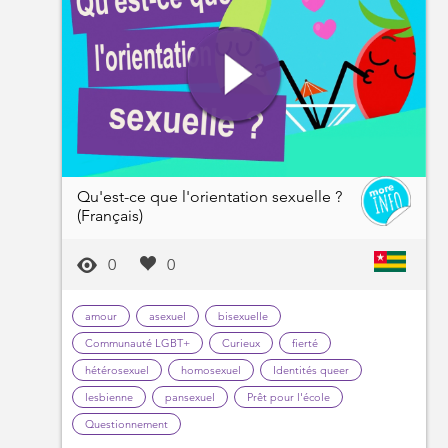
Qu'est-ce que l'orientation sexuelle ?
(Français)
0
0
amour
asexuel
bisexuelle
Communauté LGBT+
Curieux
fierté
hétérosexuel
homosexuel
Identités queer
lesbienne
pansexuel
Prêt pour l'école
Questionnement