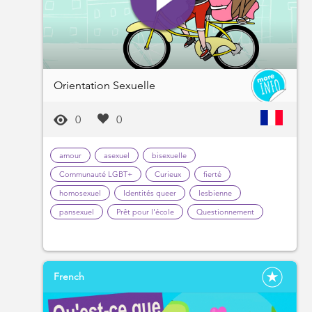
Orientation Sexuelle
0
0
amour
asexuel
bisexuelle
Communauté LGBT+
Curieux
fierté
homosexuel
Identités queer
lesbienne
pansexuel
Prêt pour l'école
Questionnement
French