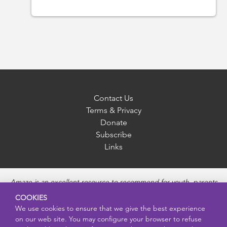
Contact Us
Terms & Privacy
Donate
Subscribe
Links
Amaze is an excellent resource to recommend for youth, parents
and educators to provide unbiased, accurate and age
COOKIES
appropriate information and answer questions about Puberty,
We use cookies to ensure that we give the best experience
Sexual Health topics, Healthy Relationships, Pregnancy and
on our web site. You may configure your browser to refuse
Reproductive topics, Online safety, and Sexually Transmitted