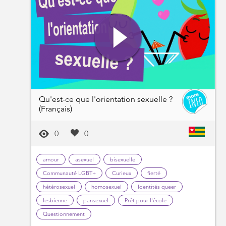
Qu'est-ce que l'orientation sexuelle ?
(Français)
0
0
amour
asexuel
bisexuelle
Communauté LGBT+
Curieux
fierté
hétérosexuel
homosexuel
Identités queer
lesbienne
pansexuel
Prêt pour l'école
Questionnement