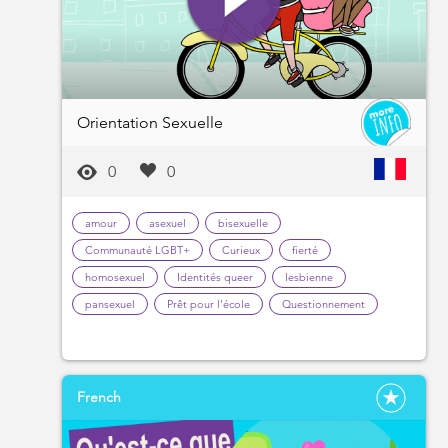
Orientation Sexuelle
0
0
amour
asexuel
bisexuelle
Communauté LGBT+
Curieux
fierté
homosexuel
Identités queer
lesbienne
pansexuel
Prêt pour l'école
Questionnement
French