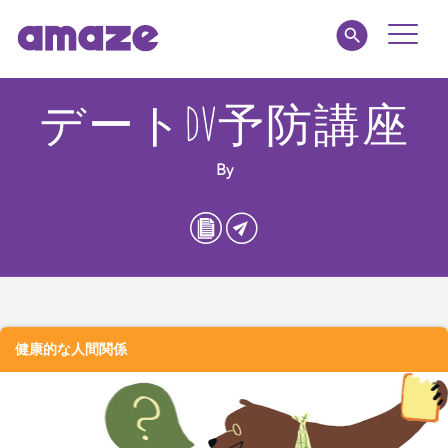
Toggle
Naviga
amaze jr.
デートDV予防講座
私たちについて
By
MY AMAZE
健康的な人間関係