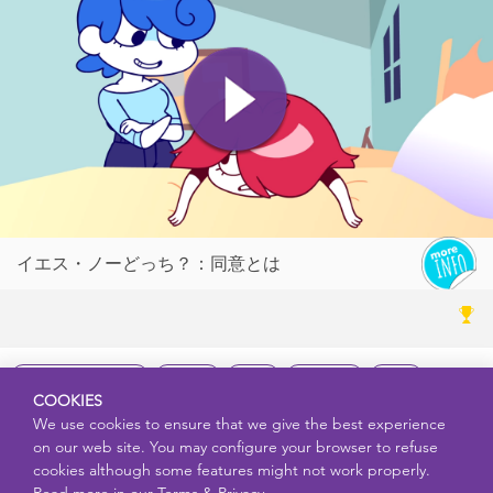
イエス・ノーどっち？：同意とは
コミュニケーション
受賞作
同意
同調圧力
尊重
COOKIES
拒絶
暴力
法
We use cookies to ensure that we give the best experience
on our web site. You may configure your browser to refuse
cookies although some features might not work properly.