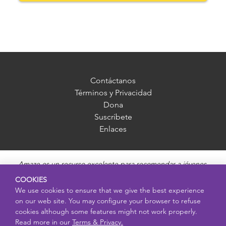
Contáctanos
Términos y Privacidad
Dona
Suscríbete
Enlaces
Amaze es un recurso excelente para recomendar a jóvenes,
madres, padres y educadores. Ofrece información imparcial,
COOKIES
precisa y adecuada para cada edad, y responde preguntas sobre
We use cookies to ensure that we give the best experience
la pubertad, salud sexual, relaciones saludables, embarazo y
on our web site. You may configure your browser to refuse
reproducción, seguridad en línea y enfermedades de transmisión
cookies although some features might not work properly.
sexual. Amaze ofrece videos educativos atractivos y recursos más
Read more in our
Terms & Privacy.