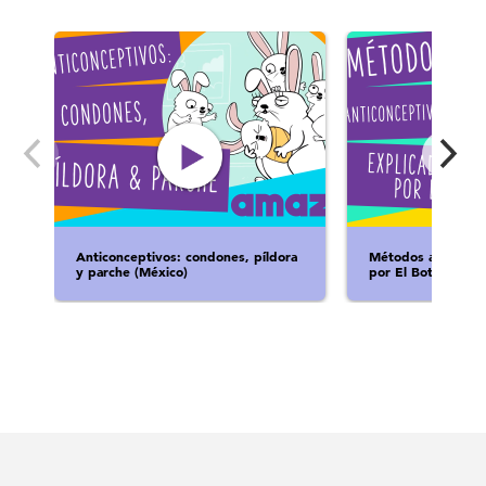
Anticonceptivos: condones, píldora
Métodos anticonce
y parche (México)
por El Botsi (Méxi