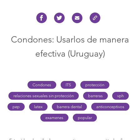
Condones: Usarlos de manera
efectiva (Uruguay)
Condones
ITS
protección
relaciones sexuales sin protección
barreras
vph
pep
latex
barrera dental
anticonceptivos
examenes
popular