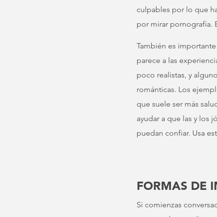
culpables por lo que ha
por mirar pornografía. 
También es importante e
parece a las experienci
poco realistas, y algu
románticas. Los ejemplo
que suele ser más salu
ayudar a que las y los 
puedan confiar. Usa es
FORMAS DE I
Si comienzas conversac