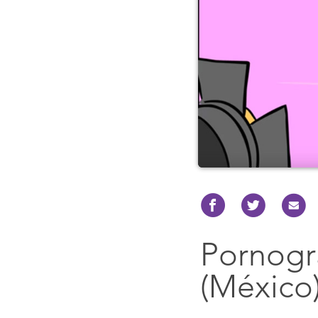
Pornogra
(México