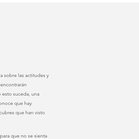
 sobre las actitudes y
 encontrarán
 esto suceda, una
econoce que hay
cubres que han visto
 para que no se sienta