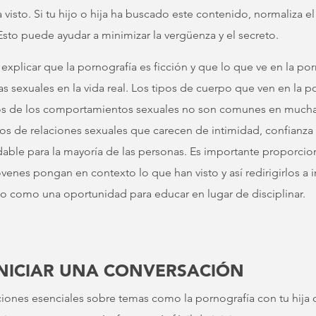
 visto. Si tu hijo o hija ha buscado este contenido, normaliza el
Esto puede ayudar a minimizar la vergüenza y el secreto.
xplicar que la pornografía es ficción y que lo que ve en la po
as sexuales en la vida real. Los tipos de cuerpo que ven en la 
nos de los comportamientos sexuales no son comunes en mucha
s de relaciones sexuales que carecen de intimidad, confianza y
dable para la mayoría de las personas. Es importante proporcio
jóvenes pongan en contexto lo que han visto y así redirigirlos a
to como una oportunidad para educar en lugar de disciplinar.
NICIAR UNA CONVERSACIÓN
iones esenciales sobre temas como la pornografía con tu hija o