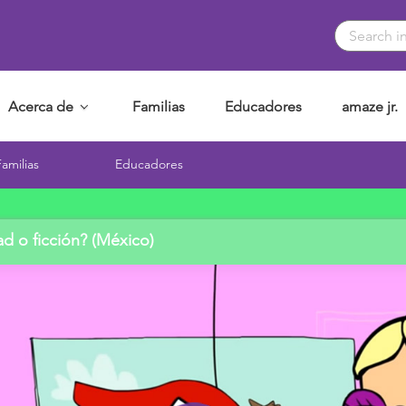
Acerca de
Familias
Educadores
amaze jr.
amilias
Educadores
ad o ficción? (México)