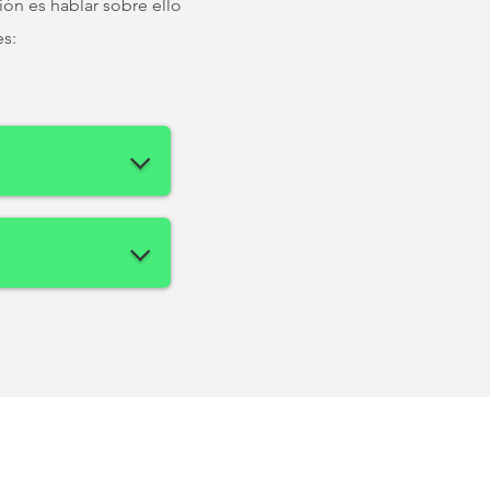
ón es hablar sobre ello
s: