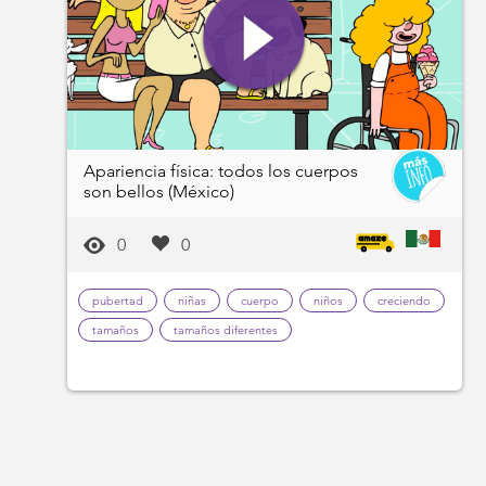
Apariencia física: todos los cuerpos
son bellos (México)
0
0
pubertad
niñas
cuerpo
niños
creciendo
tamaños
tamaños diferentes