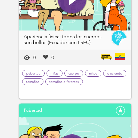
Apariencia física: todos los cuerpos
son bellos (Ecuador con LSEC)
0
0
pubertad
niñas
cuerpo
niños
creciendo
tamaños
tamaños diferentes
Pubertad