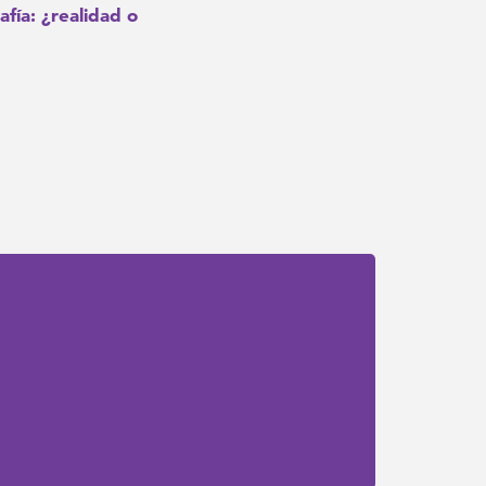
fía: ¿realidad o
Autolesiones y cortes