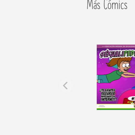
Más Cómics