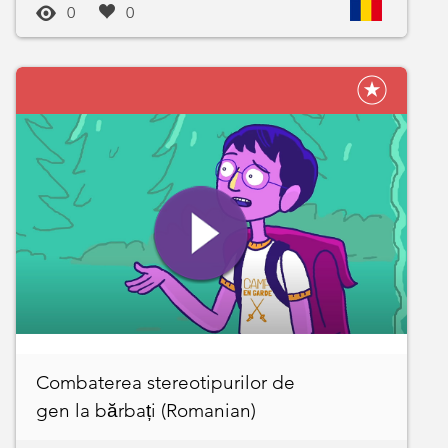
0
0
Combaterea stereotipurilor de
gen la bărbați (Romanian)