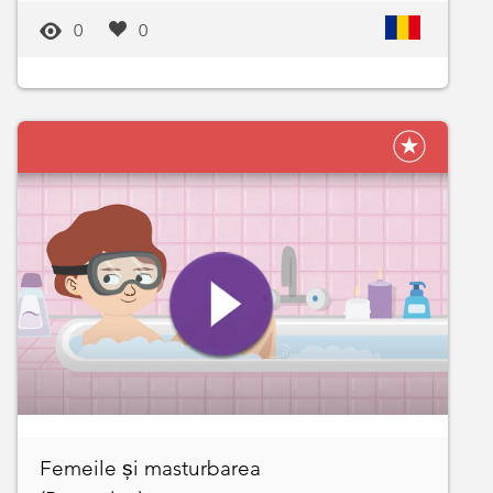
0
0
Femeile și masturbarea