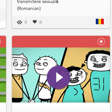
transmitere sexuală
(Romanian)
0
0