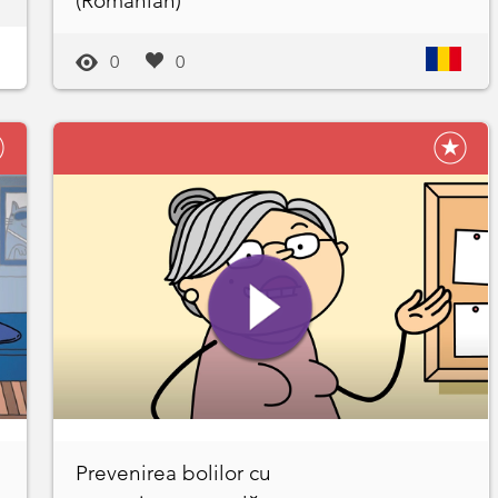
(Romanian)
0
0
Prevenirea bolilor cu