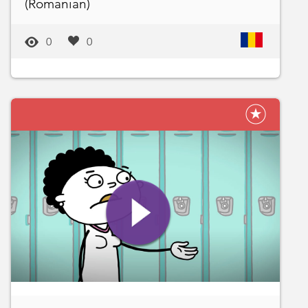
(Romanian)
0
0