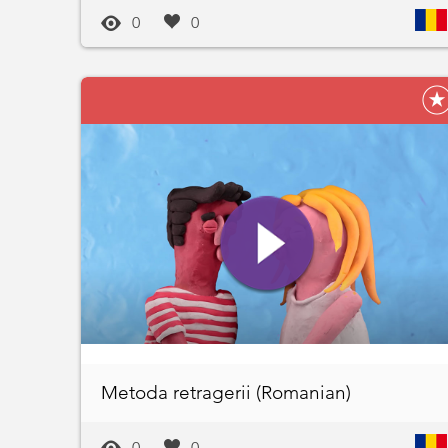
0
0
Metoda retragerii (Romanian)
0
0