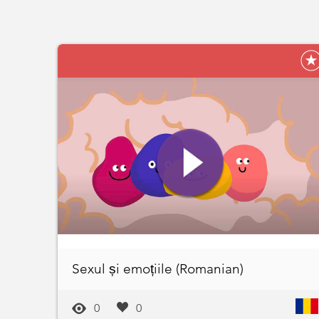
Sexul și emoțiile (Romanian)
0
0