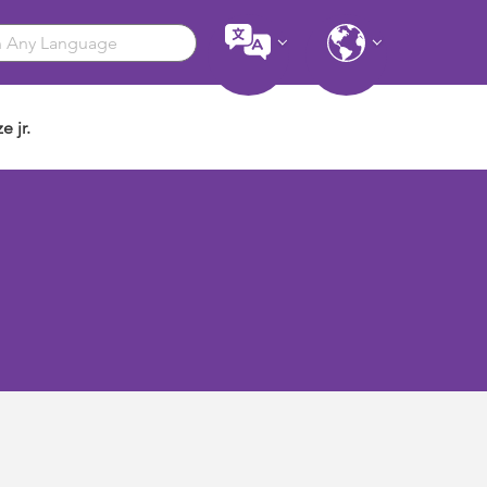
e jr.