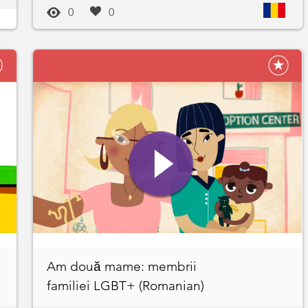
0
0
Am două mame: membrii
familiei LGBT+ (Romanian)