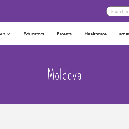
ut
Educators
Parents
Healthcare
amaz
Moldova