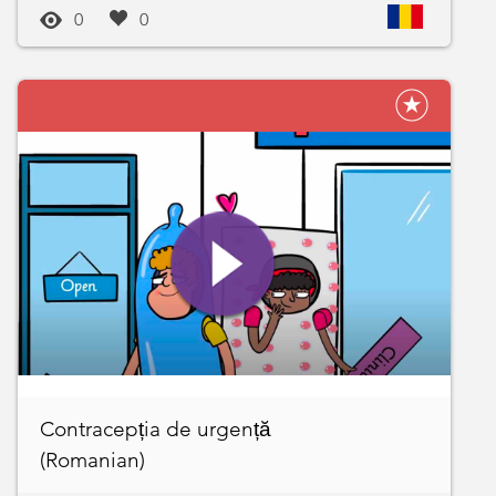
0
0
Contracepția de urgență
(Romanian)