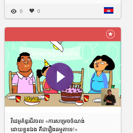
0
0
វីដេអូគំនូរជីវចល «ការសម្រេចចំណង់
ដោយខ្លួនឯង គឺជារឿងធម្មតាទេ!»