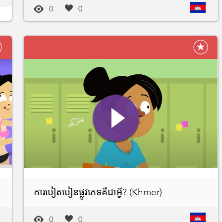
0
0
ការបៀតបៀនផ្លូវភេទគឺជាអ្វី? (Khmer)
0
0