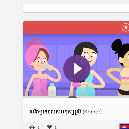
សរីរាង្គភេទរបស់មនុស្សស្រី (Khmer)
0
0