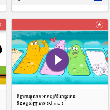
និន្នាការផ្លូវភេទ អាកប្បកិរិយាផ្លូវភេទ
និងអត្តសញ្ញាភេទ (Khmer)