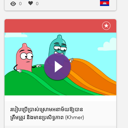
0
0
របៀបប្រើប្រាស់ស្រោមអនាម័យឱ្យបាន
ត្រឹមត្រូវ និងមានប្រសិទ្ធភាព (Khmer)