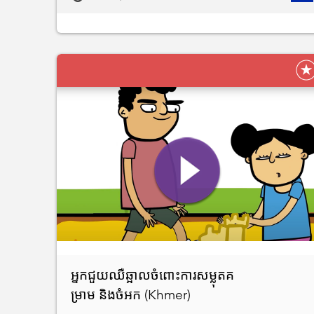
អ្នកជួយឈឺឆ្អាលចំពោះការសម្លុតគ
ម្រាម និងចំអក (Khmer)