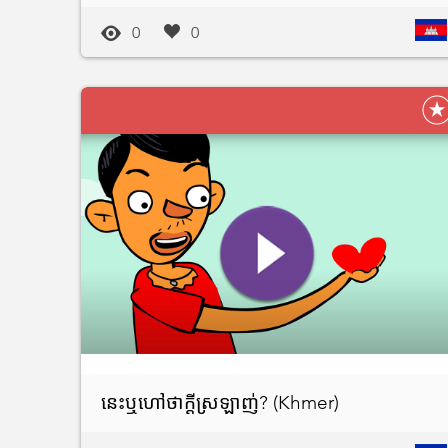
0
0
នេះឬហៅថាក្តីស្រឡាញ់? (Khmer)