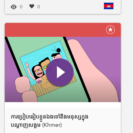
0
0
ការប្រៀបធៀបខ្លួនឯងទៅនឹងមនុស្សក្នុង
បណ្តាញសង្គម (Khmer)