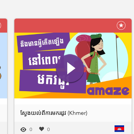
ស្វែងយល់ពីការមករដូវ (Khmer)
0
0