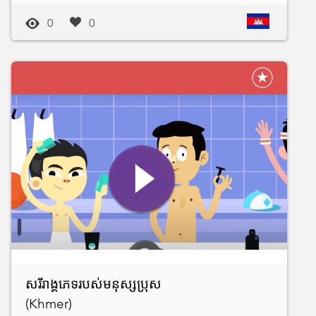
0
0
សរីរាង្គភេទរបស់មនុស្សប្រុស
(Khmer)