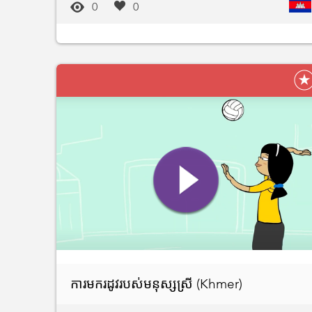
0
0
ការមករដូវរបស់មនុស្សស្រី (Khmer)