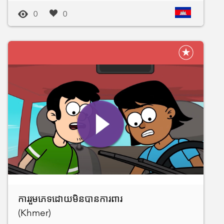
0
0
ការរួមភេទដោយមិនបានការពារ
(Khmer)