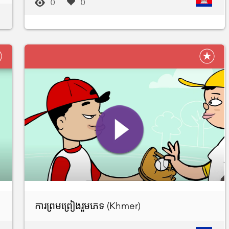
0
0
ការព្រមព្រៀងរួមភេទ (Khmer)