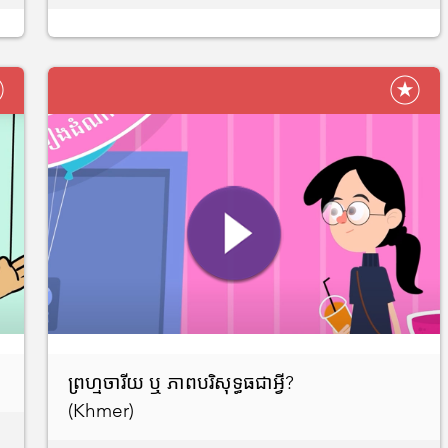
ព្រហ្មចារីយ ឬ ភាពបរិសុទ្ធធជាអ្វី?
(Khmer)