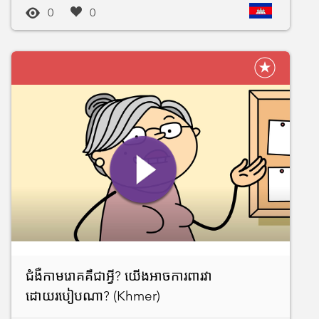
0
0
ជំងឺកាមរោគគឺជាអ្វី? យើងអាចការពារវា
ដោយរបៀបណា? (Khmer)