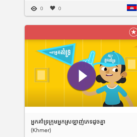
0
0
អ្នកគាំទ្រក្រុមអ្នកស្រឡាញ់ភេទដូចគ្នា
(Khmer)