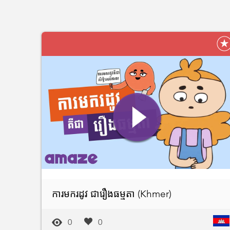
ការមករដូវ ជារឿងធម្មតា (Khmer)
0
0