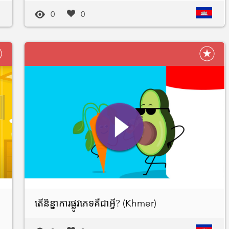
0
0
តើនិន្នាការផ្លូវភេទគឺជាអ្វី? (Khmer)