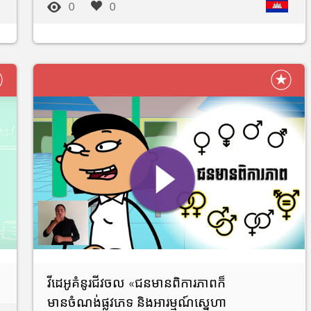
0
0
វីដេអូគំនូរជីវចល «ជនមានពិការភាពក៏
មានចំណង់ផ្លូវភេទ និងអារម្មណ៍ស្នេហា