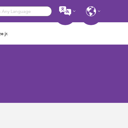
e jr.