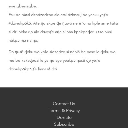
ene gbesiagbe.
Esɔ be nàtsi dzodzodzoe alo atsi dzimaɖi be yeaxɔ yeƒe
#dzinukpɔkɔ. Ate ŋu akpe ɖe ŋuwò ne èƒo nu kple ame tsitsi
si dzi nèka ɖo alo dɔwɔƒe aɖe si naa kpekpeɖeŋu tso nusi
nàkpɔ mɔ na ŋu.
Do ŋusẽ ɖokuiwò kple sidzedze si nèhiã be nàse le ɖokuiwò
me be kakaɖedzi le ye ŋu eye yeakpɔ ŋusẽ ɖe yeƒe
dzinukpɔkpɔ ƒe lãmesẽ dzi.
Contact Us
Terms & Privacy
Donate
Subscribe