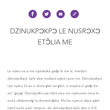
DZINUKPƆKPƆ LE NUSRƆXƆ
ETƆ̃LIA ME
Le video sia si me nyatakaka geɖe le me la, míedzro
dzinukpɔkpɔ, kple alesi woakpɔ egbɔ nyuie me. Dzinukpɔkpɔ
nye nyɔnu ƒe ʋu si dona ɣleti sia ɣleti, si woyɔna zi geɖe be
wò “ɣeyiɣi. Dzinukpɔkɔ nye tɔtrɔ siwo me nyɔnuviwo tona le
woƒe sɔhɛmenɔɣi la dometɔ ɖeka. Ele be nyɔnuvi akpa gãtɔ
natrɔ woƒe pad, tampon, alo dzinukpɔkpɔ kplu abe zi 3‒6