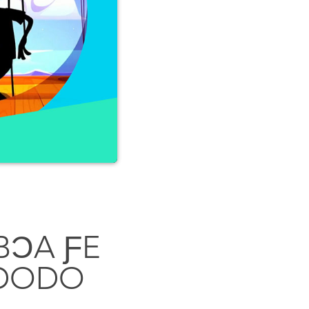
BƆA ƑE
EDODO