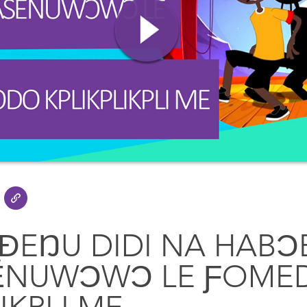
ƉEŊU DIDI NA HABƆ
ẼNUWƆWƆ LE ƑOM