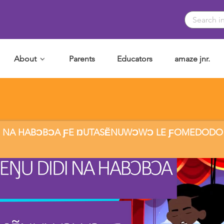
About
Parents
Educators
amaze jnr.
I NA HABƆBƆA ƑE ŊUTASẼNUWƆWƆ LE ƑOMEDODO K