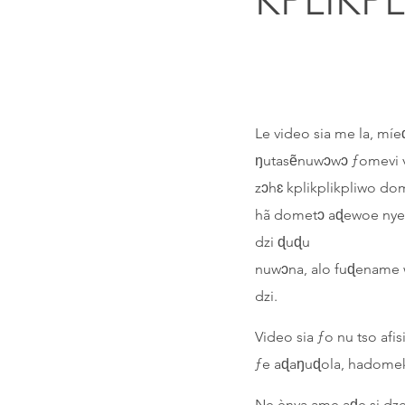
KPLIKPL
Le video sia me la, míe
ŋutasẽnuwɔwɔ ƒomevi v
zɔhɛ kplikplikpliwo dom
hã dometɔ aɖewoe nye z
dzi ɖuɖu
nuwɔna, alo fuɖename 
dzi.
Video sia ƒo nu tso af
ƒe aɖaŋuɖola, hadomek
Ne ènya ame aɖe si dz