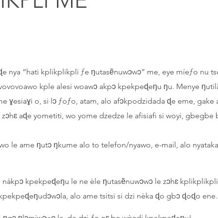
IKPLI ME
ɖe nya “hati kplikplikpli ƒe ŋutasẽnuwɔwɔ” me, eye míeƒo nu tso
ovovoawo kple alesi woawɔ akpɔ kpekpeɖeŋu ŋu. Menye ŋutil
e ɣesiaɣi o, si lɔ ƒoƒo, atam, alo afɔkpodzidada ɖe eme, gake 
ɔhɛ aɖe yometiti, wo yome dzedze le afisiafi si woyi, gbegb
wo le ame ŋutɔ ŋkume alo to telefon/nyawo, e-mail, alo nyat
isi nàkpɔ kpekpeɖeŋu le ne èle ŋutasẽnuwɔwɔ le zɔhɛ kplikplik
pekpeɖeŋudɔwɔla, alo ame tsitsi si dzi nèka ɖo gbɔ ɖoɖo ene.
e ŋgɔ ŋlɔmiwɔwɔ la, de dzi ƒo nɛ be wòadi kpekpeɖeŋu!