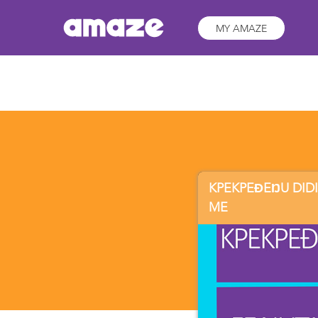
MY AMAZE
KPEKPEƉEŊU DID
ME