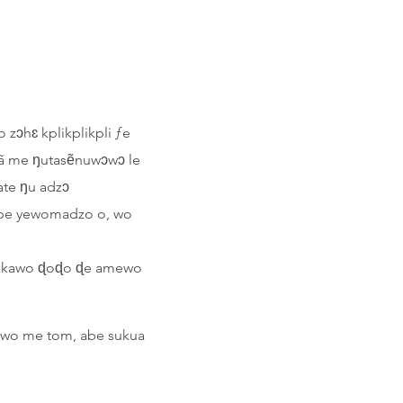
 zɔhɛ kplikplikpli ƒe
ã me ŋutasẽnuwɔwɔ le
ate ŋu adzɔ
e be yewomadzo o, wo
akakawo ɖoɖo ɖe amewo
pliwo me tom, abe sukua