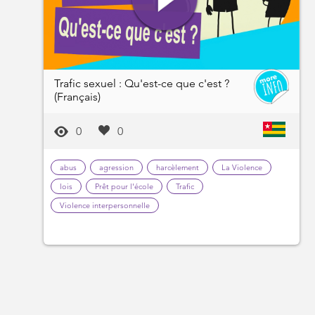
Trafic sexuel : Qu'est-ce que c'est ?
(Français)
0
0
abus
agression
harcèlement
La Violence
lois
Prêt pour l'école
Trafic
Violence interpersonnelle