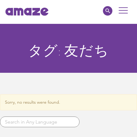
Toggle
Naviga
amaze jr.
タグ:
友だち
私たちについて
MY AMAZE
Sorry, no results were found.