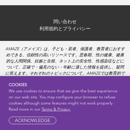
問い合わせ
利用規約とプライバシー
AMAZE（アメイズ）は、子ども・若者、保護者、教育者におすす
めできる、信頼性の高いリソースです。思春期、性の健康、健康
的な人間関係、妊娠と生殖、ネット上の安全性、性感染症などに
ついて、正確で・偏見のない・年齢に適した情報を提供し、疑問
に答えます。それぞれのトピックについて、AMAZEでは教育的で
親しみやすい動画や、より深く学ぶための資料も提供していま
COOKIES
す。
We use cookies to ensure that we give the best experience
on our web site. You may configure your browser to refuse
cookies although some features might not work properly.
Read more in our
Terms & Privacy.
ACKNOWLEDGE