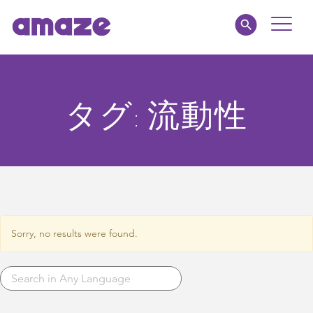
Toggle
Naviga
amaze jr.
タグ:
流動性
私たちについて
MY AMAZE
Sorry, no results were found.