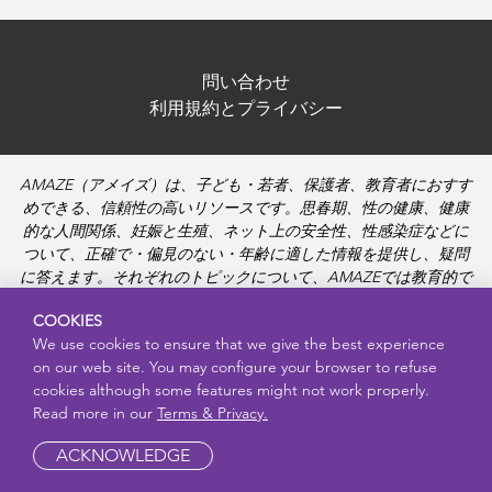
問い合わせ
利用規約とプライバシー
AMAZE（アメイズ）は、子ども・若者、保護者、教育者におすす
めできる、信頼性の高いリソースです。思春期、性の健康、健康
的な人間関係、妊娠と生殖、ネット上の安全性、性感染症などに
ついて、正確で・偏見のない・年齢に適した情報を提供し、疑問
に答えます。それぞれのトピックについて、AMAZEでは教育的で
親しみやすい動画や、より深く学ぶための資料も提供していま
COOKIES
す。
We use cookies to ensure that we give the best experience
on our web site. You may configure your browser to refuse
cookies although some features might not work properly.
Read more in our
Terms & Privacy.
ACKNOWLEDGE